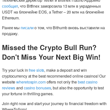
Технический директор Tether и Bitfinex Паоло Ардоино
сообщил
, что Bitfinex заморозила 13 млн в украденных
USDT на блокчейне EOS, а Tether – 20 млн на блокчейне
Ethereum.
Ранее мы
писали
о том, что Bithumb вновь выставили на
продажу.
Missed the Crypto Bull Run?
Don't Miss Your Next Big Win!
Try your luck in
free slots
, make a deposit and win
cryptocurrency at the best recommended online casinos! Our
website
wheretospin.com
offers not only the
best casino
reviews
and
casino bonuses
, but also the opportunity to test
your fortune in thrilling games.
Join right now and start your journey to financial freedom with
WhereToSpin!