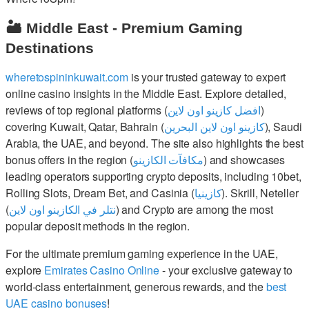
🏜️ Middle East - Premium Gaming
Destinations
wheretospininkuwait.com
is your trusted gateway to expert
online casino insights in the Middle East. Explore detailed,
reviews of top regional platforms (
افضل كازينو اون لاين
)
covering Kuwait, Qatar, Bahrain (
كازينو اون لاين البحرين
), Saudi
Arabia, the UAE, and beyond. The site also highlights the best
bonus offers in the region (
مكافآت الكازينو
) and showcases
leading operators supporting crypto deposits, including 10bet,
Rolling Slots, Dream Bet, and Casinia (
كازينيا
). Skrill, Neteller
(
نتلر في الكازينو اون لاين
) and Crypto are among the most
popular deposit methods in the region.
For the ultimate premium gaming experience in the UAE,
explore
Emirates Casino Online
- your exclusive gateway to
world-class entertainment, generous rewards, and the
best
UAE casino bonuses
!