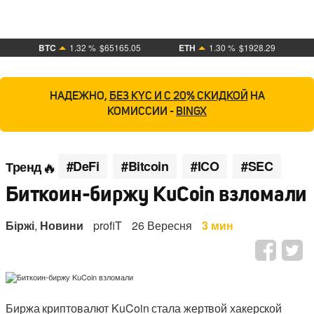
BTC
1.32 %
$65165.05
ETH
1.30 %
$1928.29
НАДЕЖНО,
БЕЗ KYC И С 20% СКИДКОЙ
НА
КОМИССИИ -
BINGX
#DeFi
#Bitcoin
#ICO
#SEC
Тренд
Биткоин-биржу KuCoin взломали
Біржі
,
Новини
profiT
26 Вересня
3 мин
Биржа криптовалют KuCoin стала жертвой хакерской