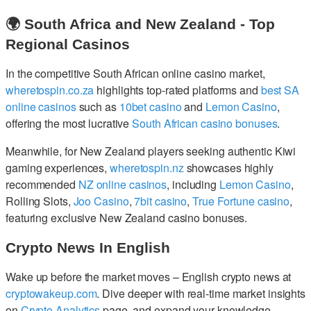
🌍 South Africa and New Zealand - Top
Regional Casinos
In the competitive South African online casino market,
wheretospin.co.za
highlights top-rated platforms and
best SA
online casinos
such as
10bet casino
and
Lemon Casino
,
offering the most lucrative
South African casino bonuses
.
Meanwhile, for New Zealand players seeking authentic Kiwi
gaming experiences,
wheretospin.nz
showcases highly
recommended
NZ online casinos
, including
Lemon Casino
,
Rolling Slots,
Joo Casino
,
7bit casino
,
True Fortune casino
,
featuring exclusive New Zealand casino bonuses.
Crypto News In English
Wake up before the market moves – English crypto news at
cryptowakeup.com
. Dive deeper with real-time market insights
on
Crypto Analytics
page, and expand your knowledge