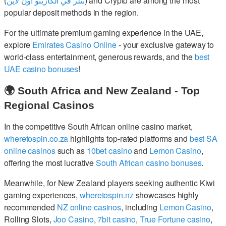
(
نتلر في الكازينو اون لاين
) and Crypto are among the most
popular deposit methods in the region.
For the ultimate premium gaming experience in the UAE,
explore
Emirates Casino Online
- your exclusive gateway to
world-class entertainment, generous rewards, and the
best
UAE casino bonuses
!
🌍 South Africa and New Zealand - Top
Regional Casinos
In the competitive South African online casino market,
wheretospin.co.za
highlights top-rated platforms and
best SA
online casinos
such as
10bet casino
and
Lemon Casino
,
offering the most lucrative
South African casino bonuses
.
Meanwhile, for New Zealand players seeking authentic Kiwi
gaming experiences,
wheretospin.nz
showcases highly
recommended
NZ online casinos
, including
Lemon Casino
,
Rolling Slots,
Joo Casino
,
7bit casino
,
True Fortune casino
,