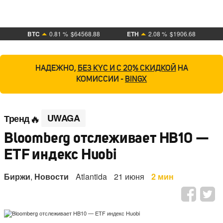
BTC
0.81 %
$64568.88
ETH
2.08 %
$1906.68
НАДЕЖНО,
БЕЗ KYC И С 20% СКИДКОЙ
НА
КОМИССИИ -
BINGX
UWAGA
Тренд
Bloomberg отслеживает HB10 —
ETF индекс Huobi
Биржи
,
Новости
Atlantida
21 июня
2 мин