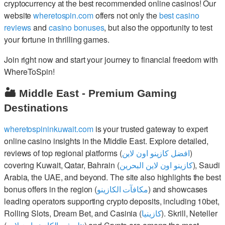
cryptocurrency at the best recommended online casinos! Our
website
wheretospin.com
offers not only the
best casino
reviews
and
casino bonuses
, but also the opportunity to test
your fortune in thrilling games.
Join right now and start your journey to financial freedom with
WhereToSpin!
🏜️ Middle East - Premium Gaming
Destinations
wheretospininkuwait.com
is your trusted gateway to expert
online casino insights in the Middle East. Explore detailed,
reviews of top regional platforms (
افضل كازينو اون لاين
)
covering Kuwait, Qatar, Bahrain (
كازينو اون لاين البحرين
), Saudi
Arabia, the UAE, and beyond. The site also highlights the best
bonus offers in the region (
مكافآت الكازينو
) and showcases
leading operators supporting crypto deposits, including 10bet,
Rolling Slots, Dream Bet, and Casinia (
كازينيا
). Skrill, Neteller