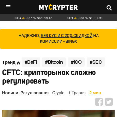
BTC
0.57 %
$65099.45
ETH
0.53 %
$1921.98
НАДЕЖНО,
БЕЗ KYC И С 20% СКИДКОЙ
НА
КОМИССИИ -
BINGX
#DeFi
#Bitcoin
#ICO
#SEC
Тренд
CFTC: крипторынок сложно
регулировать
Новини
,
Регулювання
Crypto
1 Травня
2 мин