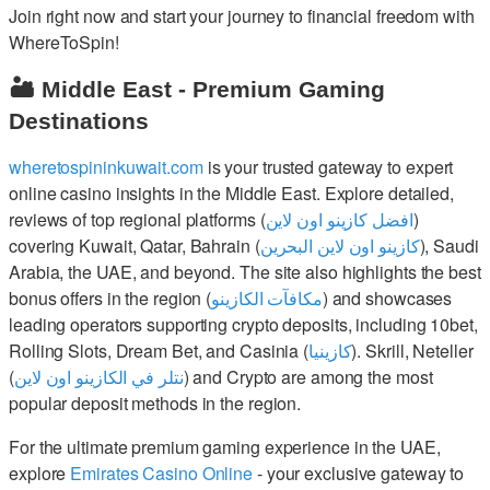
Join right now and start your journey to financial freedom with
WhereToSpin!
🏜️ Middle East - Premium Gaming
Destinations
wheretospininkuwait.com
is your trusted gateway to expert
online casino insights in the Middle East. Explore detailed,
reviews of top regional platforms (
افضل كازينو اون لاين
)
covering Kuwait, Qatar, Bahrain (
كازينو اون لاين البحرين
), Saudi
Arabia, the UAE, and beyond. The site also highlights the best
bonus offers in the region (
مكافآت الكازينو
) and showcases
leading operators supporting crypto deposits, including 10bet,
Rolling Slots, Dream Bet, and Casinia (
كازينيا
). Skrill, Neteller
(
نتلر في الكازينو اون لاين
) and Crypto are among the most
popular deposit methods in the region.
For the ultimate premium gaming experience in the UAE,
explore
Emirates Casino Online
- your exclusive gateway to