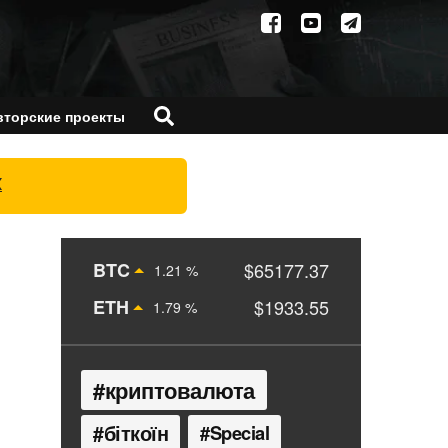
вторские проекты
X
BTC
$65177.37
1.21 %
ETH
$1933.55
1.79 %
криптовалюта
біткоїн
Special