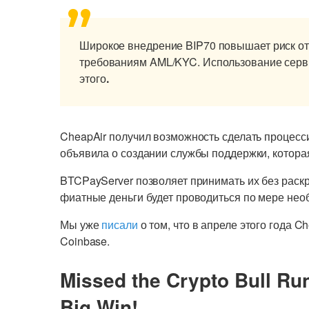
Широкое внедрение BIP70 повышает риск от
требованиям AML/KYC. Использование серв
этого
.
CheapAir получил возможность сделать процес
объявила о создании службы поддержки, которая
BTCPayServer позволяет принимать их без раск
фиатные деньги будет проводиться по мере нео
Мы уже
писали
о том, что в апреле этого года C
Coinbase.
Missed the Crypto Bull Ru
Big Win!