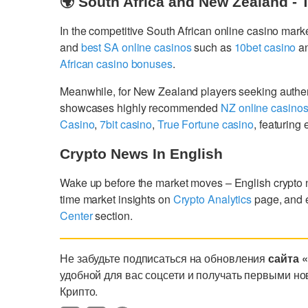
🌍 South Africa and New Zealand - 
In the competitive South African online casino mark
and
best SA online casinos
such as
10bet casino
a
African casino bonuses
.
Meanwhile, for New Zealand players seeking authe
showcases highly recommended
NZ online casino
Casino
,
7bit casino
,
True Fortune casino
, featurin
Crypto News In English
Wake up before the market moves – English crypto
time market insights on
Crypto Analytics
page, and 
Center
section.
Не забудьте подписаться на обновления
сайта 
удобной для вас соцсети и получать первыми но
Крипто.