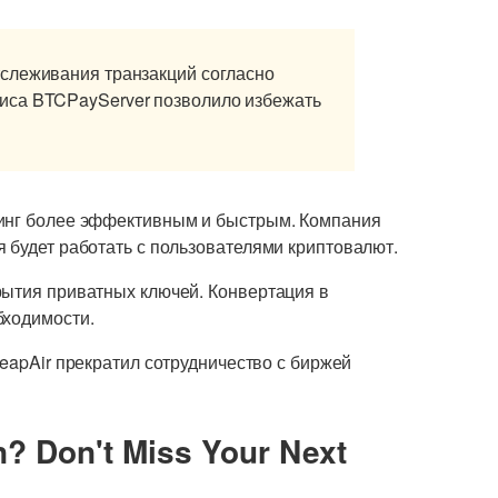
слеживания транзакций согласно
иса BTCPayServer позволило избежать
синг более эффективным и быстрым. Компания
 будет работать с пользователями криптовалют.
рытия приватных ключей. Конвертация в
бходимости.
heapAir прекратил сотрудничество с биржей
n? Don't Miss Your Next