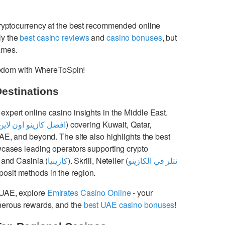
cryptocurrency at the best recommended online
ly the
best casino reviews
and
casino bonuses
, but
games.
freedom with WhereToSpin!
Destinations
 expert online casino insights in the Middle East.
افضل كازينو اون لاين
) covering Kuwait, Qatar,
UAE, and beyond. The site also highlights the best
cases leading operators supporting crypto
 and Casinia (
كازينيا
). Skrill, Neteller (
نتلر في الكازينو
osit methods in the region.
 UAE, explore
Emirates Casino Online
- your
enerous rewards, and the
best UAE casino bonuses
!