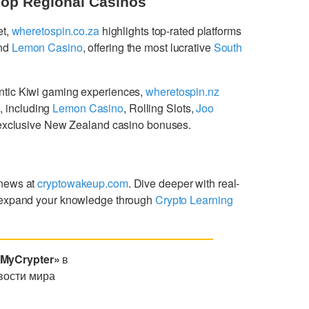
Top Regional Casinos
et,
wheretospin.co.za
highlights top-rated platforms
nd
Lemon Casino
, offering the most lucrative
South
ntic Kiwi gaming experiences,
wheretospin.nz
s
, including
Lemon Casino
, Rolling Slots,
Joo
g exclusive New Zealand casino bonuses.
 news at
cryptowakeup.com
. Dive deeper with real-
expand your knowledge through
Crypto Learning
«MyCrypter»
в
вости мира