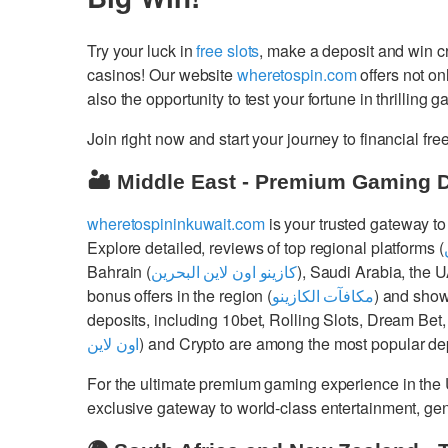
Try your luck in
free slots
, make a deposit and win 
casinos! Our website
wheretospin.com
offers not on
also the opportunity to test your fortune in thrilling 
Join right now and start your journey to financial 
🏜️ Middle East - Premium Gaming 
wheretospininkuwait.com
is your trusted gateway to
Explore detailed, reviews of top regional platforms (
Bahrain (
كازينو اون لاين البحرين
), Saudi Arabia, the 
bonus offers in the region (
مكافآت الكازينو
) and show
deposits, including 10bet, Rolling Slots, Dream Bet,
اون لاين
) and Crypto are among the most popular dep
For the ultimate premium gaming experience in the
exclusive gateway to world-class entertainment, g