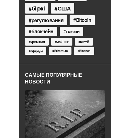
біржі
США
регулювання
Bitcoin
блокчейн
токени
кримінал
майнінг
Китай
Ethereum
ефіріум
Binance
САМЫЕ ПОПУЛЯРНЫЕ
НОВОСТИ