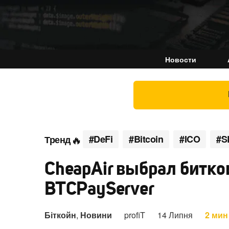
Новости
#DeFi
#Bitcoin
#ICO
#S
Тренд
CheapAir выбрал битко
BTCPayServer
Біткойн
,
Новини
profiT
14 Липня
2 мин