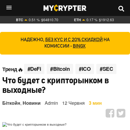
BTC
0.51 %
$64810.70
ETH
0.17 %
$1912.63
НАДЕЖНО,
БЕЗ KYC И С 20% СКИДКОЙ
НА
КОМИССИИ -
BINGX
#DeFi
#Bitcoin
#ICO
#SEC
Тренд
Что будет с крипторынком в
выходные?
Біткойн
,
Новини
Admin
12 Червня
3 мин