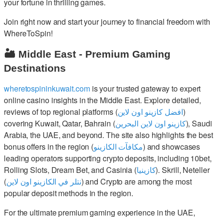
your fortune in thrilling games.
Join right now and start your journey to financial freedom with
WhereToSpin!
🏜️ Middle East - Premium Gaming
Destinations
wheretospininkuwait.com
is your trusted gateway to expert
online casino insights in the Middle East. Explore detailed,
reviews of top regional platforms (
افضل كازينو اون لاين
)
covering Kuwait, Qatar, Bahrain (
كازينو اون لاين البحرين
), Saudi
Arabia, the UAE, and beyond. The site also highlights the best
bonus offers in the region (
مكافآت الكازينو
) and showcases
leading operators supporting crypto deposits, including 10bet,
Rolling Slots, Dream Bet, and Casinia (
كازينيا
). Skrill, Neteller
(
نتلر في الكازينو اون لاين
) and Crypto are among the most
popular deposit methods in the region.
For the ultimate premium gaming experience in the UAE,