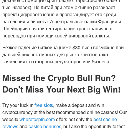
доходов с помощью криптовалют (арестовано более 1
тыс. человек). Но Китай при этом активно развивает
проект цифрового юаня и пропагандирует его среди
населения и бизнеса. А центральные банки Франции и
Швейцарии начали тестирование трансграничных
переводов при помощи своей цифровой валюты.
Резкое падение биткоина (ниже $30 тыс.) возможно при
дальнейших негативных для рынка криптовалют
заявлениях со стороны регуляторов или бизнеса.
Missed the Crypto Bull Run?
Don't Miss Your Next Big Win!
Try your luck in
free slots
, make a deposit and win
cryptocurrency at the best recommended online casinos! Our
website
wheretospin.com
offers not only the
best casino
reviews
and
casino bonuses
, but also the opportunity to test