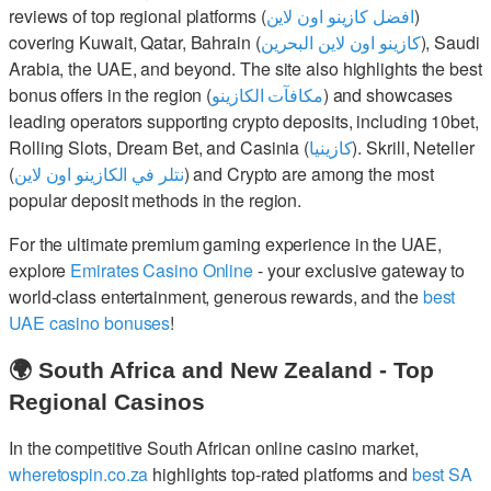
reviews of top regional platforms (
افضل كازينو اون لاين
)
covering Kuwait, Qatar, Bahrain (
كازينو اون لاين البحرين
), Saudi
Arabia, the UAE, and beyond. The site also highlights the best
bonus offers in the region (
مكافآت الكازينو
) and showcases
leading operators supporting crypto deposits, including 10bet,
Rolling Slots, Dream Bet, and Casinia (
كازينيا
). Skrill, Neteller
(
نتلر في الكازينو اون لاين
) and Crypto are among the most
popular deposit methods in the region.
For the ultimate premium gaming experience in the UAE,
explore
Emirates Casino Online
- your exclusive gateway to
world-class entertainment, generous rewards, and the
best
UAE casino bonuses
!
🌍 South Africa and New Zealand - Top
Regional Casinos
In the competitive South African online casino market,
wheretospin.co.za
highlights top-rated platforms and
best SA