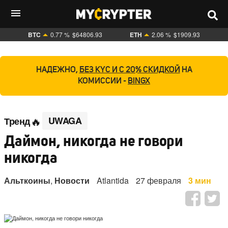
BTC
0.77 %
$64806.93
ETH
2.06 %
$1909.93
НАДЕЖНО,
БЕЗ KYC И С 20% СКИДКОЙ
НА
КОМИССИИ -
BINGX
UWAGA
Тренд
Даймон, никогда не говори
никогда
Альткоины
,
Новости
Atlantida
27 февраля
3 мин