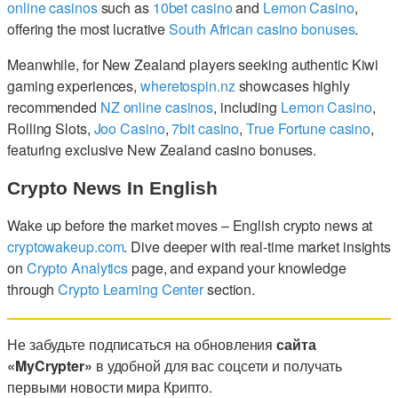
online casinos
such as
10bet casino
and
Lemon Casino
,
offering the most lucrative
South African casino bonuses
.
Meanwhile, for New Zealand players seeking authentic Kiwi
gaming experiences,
wheretospin.nz
showcases highly
recommended
NZ online casinos
, including
Lemon Casino
,
Rolling Slots,
Joo Casino
,
7bit casino
,
True Fortune casino
,
featuring exclusive New Zealand casino bonuses.
Crypto News In English
Wake up before the market moves – English crypto news at
cryptowakeup.com
. Dive deeper with real-time market insights
on
Crypto Analytics
page, and expand your knowledge
through
Crypto Learning Center
section.
Не забудьте подписаться на обновления
сайта
«MyCrypter»
в удобной для вас соцсети и получать
первыми новости мира Крипто.