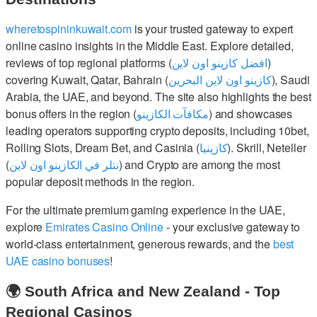
wheretospininkuwait.com
is your trusted gateway to expert
online casino insights in the Middle East. Explore detailed,
reviews of top regional platforms (
افضل كازينو اون لاين
)
covering Kuwait, Qatar, Bahrain (
كازينو اون لاين البحرين
), Saudi
Arabia, the UAE, and beyond. The site also highlights the best
bonus offers in the region (
مكافآت الكازينو
) and showcases
leading operators supporting crypto deposits, including 10bet,
Rolling Slots, Dream Bet, and Casinia (
كازينيا
). Skrill, Neteller
(
نتلر في الكازينو اون لاين
) and Crypto are among the most
popular deposit methods in the region.
For the ultimate premium gaming experience in the UAE,
explore
Emirates Casino Online
- your exclusive gateway to
world-class entertainment, generous rewards, and the
best
UAE casino bonuses
!
🌍 South Africa and New Zealand - Top
Regional Casinos