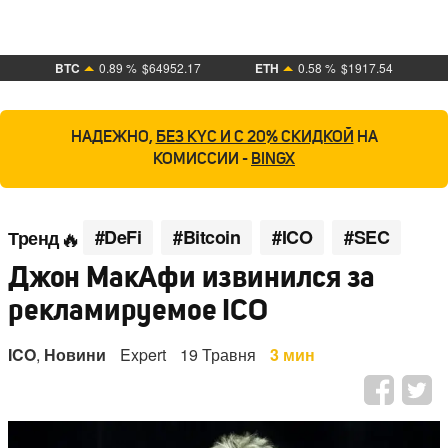
BTC
0.89 %
$64952.17
ETH
0.58 %
$1917.54
НАДЕЖНО,
БЕЗ KYC И С 20% СКИДКОЙ
НА
КОМИССИИ -
BINGX
#DeFi
#Bitcoin
#ICO
#SEC
Тренд
Джон МакАфи извинился за
рекламируемое ICO
ICO
,
Новини
Expert
19 Травня
3 мин