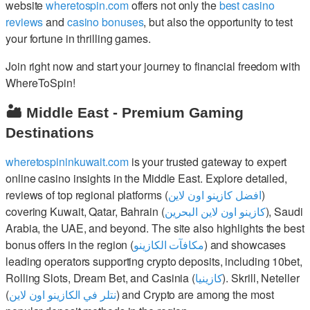
website
wheretospin.com
offers not only the
best casino
reviews
and
casino bonuses
, but also the opportunity to test
your fortune in thrilling games.
Join right now and start your journey to financial freedom with
WhereToSpin!
🏜️ Middle East - Premium Gaming
Destinations
wheretospininkuwait.com
is your trusted gateway to expert
online casino insights in the Middle East. Explore detailed,
reviews of top regional platforms (
افضل كازينو اون لاين
)
covering Kuwait, Qatar, Bahrain (
كازينو اون لاين البحرين
), Saudi
Arabia, the UAE, and beyond. The site also highlights the best
bonus offers in the region (
مكافآت الكازينو
) and showcases
leading operators supporting crypto deposits, including 10bet,
Rolling Slots, Dream Bet, and Casinia (
كازينيا
). Skrill, Neteller
(
نتلر في الكازينو اون لاين
) and Crypto are among the most