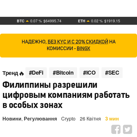
BTC
0.07 %
$64995.74
ETH
0.02 %
$1919.15
НАДЕЖНО,
БЕЗ KYC И С 20% СКИДКОЙ
НА
КОМИССИИ -
BINGX
#DeFi
#Bitcoin
#ICO
#SEC
Тренд
Филиппины разрешили
цифровым компаниям работать
в особых зонах
Новини
,
Регулювання
Crypto
26 Квітня
3 мин