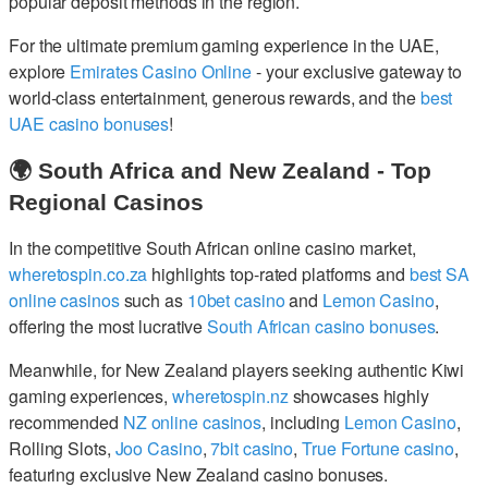
popular deposit methods in the region.
For the ultimate premium gaming experience in the UAE,
explore
Emirates Casino Online
- your exclusive gateway to
world-class entertainment, generous rewards, and the
best
UAE casino bonuses
!
🌍 South Africa and New Zealand - Top
Regional Casinos
In the competitive South African online casino market,
wheretospin.co.za
highlights top-rated platforms and
best SA
online casinos
such as
10bet casino
and
Lemon Casino
,
offering the most lucrative
South African casino bonuses
.
Meanwhile, for New Zealand players seeking authentic Kiwi
gaming experiences,
wheretospin.nz
showcases highly
recommended
NZ online casinos
, including
Lemon Casino
,
Rolling Slots,
Joo Casino
,
7bit casino
,
True Fortune casino
,
featuring exclusive New Zealand casino bonuses.