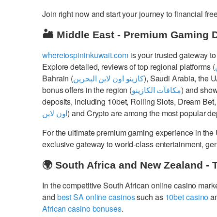
Join right now and start your journey to financial 
🏜️ Middle East - Premium Gaming 
wheretospininkuwait.com
is your trusted gateway to
Explore detailed, reviews of top regional platforms (
Bahrain (
كازينو اون لاين البحرين
), Saudi Arabia, the 
bonus offers in the region (
مكافآت الكازينو
) and show
deposits, including 10bet, Rolling Slots, Dream Bet,
اون لاين
) and Crypto are among the most popular dep
For the ultimate premium gaming experience in the
exclusive gateway to world-class entertainment, g
🌍 South Africa and New Zealand - 
In the competitive South African online casino mark
and
best SA online casinos
such as
10bet casino
a
African casino bonuses
.