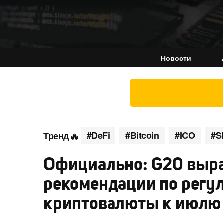
Новости
#DeFi
#Bitcoin
#ICO
#S
Тренд
Официально: G20 выра
рекомендации по регу
криптовалюты к июлю 