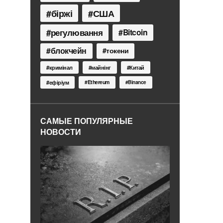
біржі
США
регулювання
Bitcoin
блокчейн
токени
кримінал
майнінг
Китай
Ethereum
ефіріум
Binance
САМЫЕ ПОПУЛЯРНЫЕ
НОВОСТИ