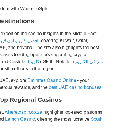
freedom with WhereToSpin!
Destinations
 expert online casino insights in the Middle East.
افضل كازينو اون لاين
) covering Kuwait, Qatar,
UAE, and beyond. The site also highlights the best
cases leading operators supporting crypto
 and Casinia (
كازينيا
). Skrill, Neteller (
نتلر في الكازينو
osit methods in the region.
 UAE, explore
Emirates Casino Online
- your
enerous rewards, and the
best UAE casino bonuses
!
Top Regional Casinos
et,
wheretospin.co.za
highlights top-rated platforms
nd
Lemon Casino
, offering the most lucrative
South