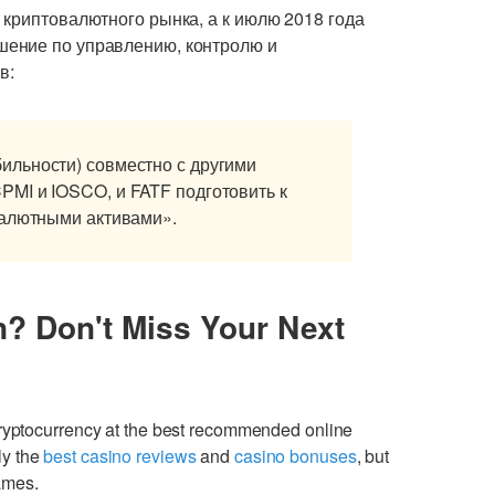
 криптовалютного рынка, а к июлю 2018 года
ение по управлению, контролю и
в:
ильности) совместно с другими
MI и IOSCO, и FATF подготовить к
валютными активами».
n? Don't Miss Your Next
cryptocurrency at the best recommended online
ly the
best casino reviews
and
casino bonuses
, but
games.