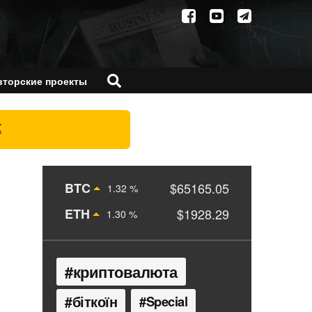
вторские проекты
X
BTC
$65165.05
1.32 %
ETH
$1928.29
1.30 %
криптовалюта
біткоїн
Special