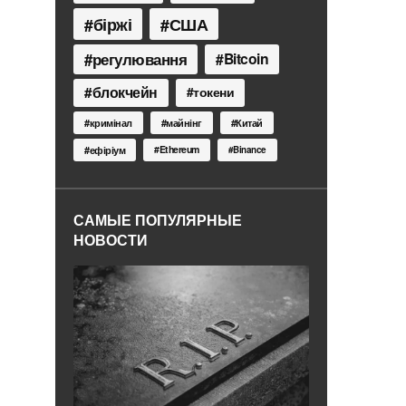
біржі
США
регулювання
Bitcoin
блокчейн
токени
кримінал
майнінг
Китай
Ethereum
ефіріум
Binance
САМЫЕ ПОПУЛЯРНЫЕ
НОВОСТИ