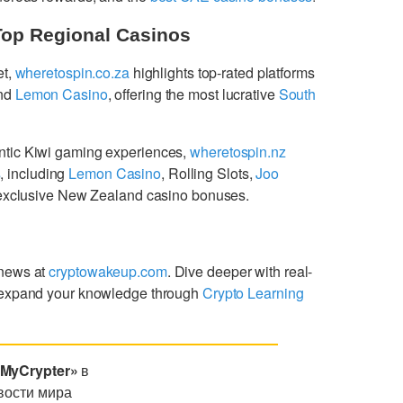
Top Regional Casinos
et,
wheretospin.co.za
highlights top-rated platforms
nd
Lemon Casino
, offering the most lucrative
South
ntic Kiwi gaming experiences,
wheretospin.nz
s
, including
Lemon Casino
, Rolling Slots,
Joo
g exclusive New Zealand casino bonuses.
 news at
cryptowakeup.com
. Dive deeper with real-
expand your knowledge through
Crypto Learning
«MyCrypter»
в
вости мира