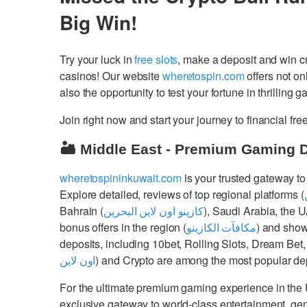
Big Win!
Try your luck in
free slots
, make a deposit and win 
casinos! Our website
wheretospin.com
offers not on
also the opportunity to test your fortune in thrilling 
Join right now and start your journey to financial 
🏜️ Middle East - Premium Gaming 
wheretospininkuwait.com
is your trusted gateway to
Explore detailed, reviews of top regional platforms (
Bahrain (
كازينو اون لاين البحرين
), Saudi Arabia, the 
bonus offers in the region (
مكافآت الكازينو
) and show
deposits, including 10bet, Rolling Slots, Dream Bet,
اون لاين
) and Crypto are among the most popular dep
For the ultimate premium gaming experience in the
exclusive gateway to world-class entertainment, g