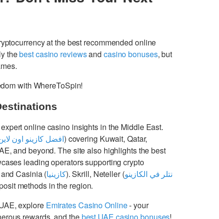
cryptocurrency at the best recommended online
ly the
best casino reviews
and
casino bonuses
, but
games.
freedom with WhereToSpin!
Destinations
 expert online casino insights in the Middle East.
افضل كازينو اون لاين
) covering Kuwait, Qatar,
UAE, and beyond. The site also highlights the best
cases leading operators supporting crypto
 and Casinia (
كازينيا
). Skrill, Neteller (
نتلر في الكازينو
osit methods in the region.
 UAE, explore
Emirates Casino Online
- your
enerous rewards, and the
best UAE casino bonuses
!