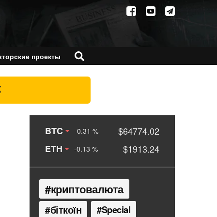
вторские проекты
X
BTC
$64774.02
-0.31 %
ETH
$1913.24
-0.13 %
криптовалюта
біткоїн
Special