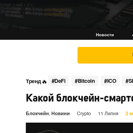
Новости
#DeFi
#Bitcoin
#ICO
#S
Тренд
Какой блокчейн-смарт
Блокчейн
,
Новини
Crypto
11 Липня
2 