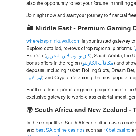
also the opportunity to test your fortune in thrilling 
Join right now and start your journey to financial 
🏜️ Middle East - Premium Gaming 
wheretospininkuwait.com
is your trusted gateway to
Explore detailed, reviews of top regional platforms (
Bahrain (
كازينو اون لاين البحرين
), Saudi Arabia, the 
bonus offers in the region (
مكافآت الكازينو
) and show
deposits, including 10bet, Rolling Slots, Dream Bet,
اون لاين
) and Crypto are among the most popular dep
For the ultimate premium gaming experience in the
exclusive gateway to world-class entertainment, g
🌍 South Africa and New Zealand - 
In the competitive South African online casino mark
and
best SA online casinos
such as
10bet casino
a