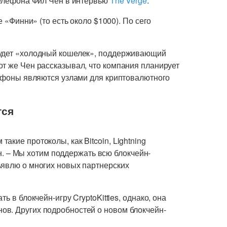
 телефона Фил Чен в интервью
The Verge
.
е «Финни» (то есть около $1000). По сего
будет «холодный кошелек», поддерживающий
от же Чен рассказывал, что компания планирует
ртфоны являются узлами для криптовалютного
тся
кие протоколы, как Bitcoin, Lightning
Чен. – Мы хотим поддержать всю блокчейн-
ъявлю о многих новых партнерских
ь в блокчейн-игру CryptoKitties, однако, она
в. Других подробностей о новом блокчейн-