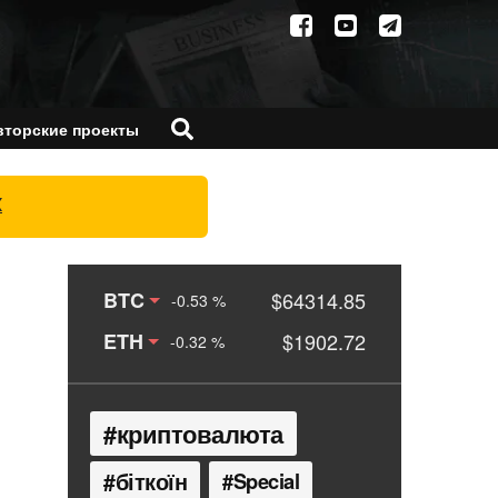
вторские проекты
X
BTC
$64314.85
-0.53 %
ETH
$1902.72
-0.32 %
криптовалюта
біткоїн
Special