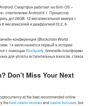
Android. Смартфон работает на Sirin OS –
» ответвлении Android 8.1. Процессор
рить до128GB, 12-мегапиксельная камера с
 8 мегапикселей и диафрагмой f/2.2, 6-
локчейн-конференция (Blockchain World
ием. 14 июля начнется первый в истории
ются с помощью
Blockparty
, блокчейн-платформы
вана для уплаты вступительных взносов, ставок
n? Don't Miss Your Next
cryptocurrency at the best recommended online
ly the
best casino reviews
and
casino bonuses
, but