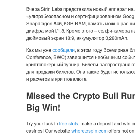
Вчера Sirin Labs представила новый аппарат на 
«ультрабезопасном и сертифицированном Google
Snapdragon 845, 6GB RAM, память можно расши
диафрагмой f/1.8. Кроме этого – селфи-камера на
дюймовый экран 18:9, аккумулятор 3,280mAh.
Как мы уже
сообщали
, в этом году Всемирная б
Conference, BWC) завершится необычным событ
криптопокерный турнир. Билеты распространя
для продажи билетов. Она также будет использо
и расчетов в криптовалюте.
Missed the Crypto Bull Ru
Big Win!
Try your luck in
free slots
, make a deposit and win 
casinos! Our website
wheretospin.com
offers not on