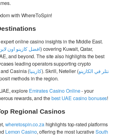
games.
freedom with WhereToSpin!
Destinations
 expert online casino insights in the Middle East.
افضل كازينو اون لاين
) covering Kuwait, Qatar,
UAE, and beyond. The site also highlights the best
cases leading operators supporting crypto
 and Casinia (
كازينيا
). Skrill, Neteller (
نتلر في الكازينو
osit methods in the region.
 UAE, explore
Emirates Casino Online
- your
enerous rewards, and the
best UAE casino bonuses
!
Top Regional Casinos
et,
wheretospin.co.za
highlights top-rated platforms
nd
Lemon Casino
, offering the most lucrative
South