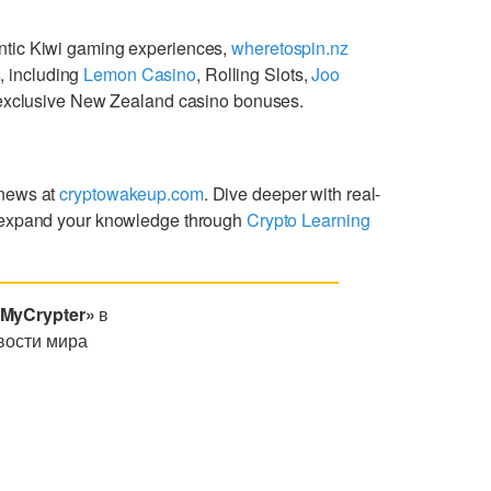
ntic Kiwi gaming experiences,
wheretospin.nz
s
, including
Lemon Casino
, Rolling Slots,
Joo
g exclusive New Zealand casino bonuses.
 news at
cryptowakeup.com
. Dive deeper with real-
expand your knowledge through
Crypto Learning
«MyCrypter»
в
вости мира