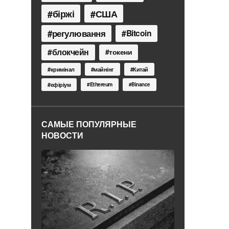
біржі
США
регулювання
Bitcoin
блокчейн
токени
кримінал
майнінг
Китай
Ethereum
ефіріум
Binance
САМЫЕ ПОПУЛЯРНЫЕ
НОВОСТИ