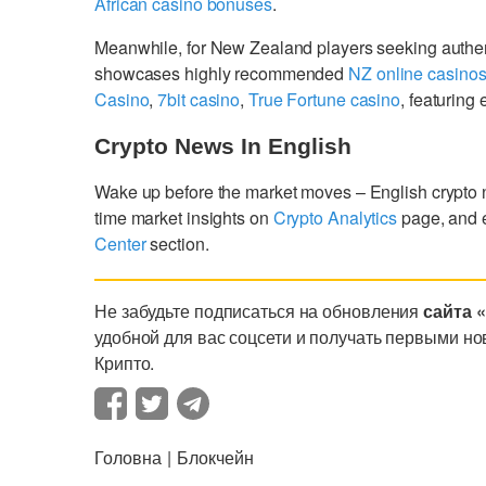
African casino bonuses
.
Meanwhile, for New Zealand players seeking authe
showcases highly recommended
NZ online casino
Casino
,
7bit casino
,
True Fortune casino
, featurin
Crypto News In English
Wake up before the market moves – English crypto
time market insights on
Crypto Analytics
page, and 
Center
section.
Не забудьте подписаться на обновления
сайта 
удобной для вас соцсети и получать первыми но
Крипто.
Головна
Блокчейн