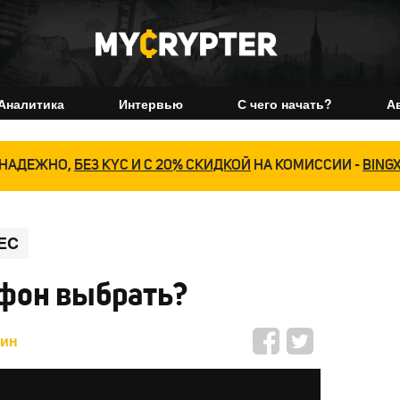
Аналитика
Интервью
С чего начать?
А
НАДЕЖНО,
БЕЗ KYC И С 20% СКИДКОЙ
НА КОМИССИИ -
BING
EC
фон выбрать?
мин