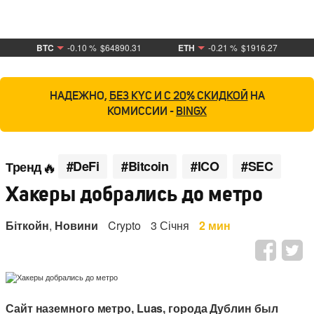
BTC
-0.10 %
$64890.31
ETH
-0.21 %
$1916.27
НАДЕЖНО,
БЕЗ KYC И С 20% СКИДКОЙ
НА
КОМИССИИ -
BINGX
#DeFi
#Bitcoin
#ICO
#SEC
Тренд
Хакеры добрались до метро
Біткойн
,
Новини
Crypto
3 Січня
2 мин
Сайт наземного метро, Luas, города Дублин был