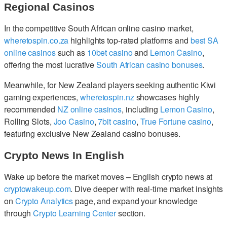
Regional Casinos
In the competitive South African online casino market,
wheretospin.co.za
highlights top-rated platforms and
best SA
online casinos
such as
10bet casino
and
Lemon Casino
,
offering the most lucrative
South African casino bonuses
.
Meanwhile, for New Zealand players seeking authentic Kiwi
gaming experiences,
wheretospin.nz
showcases highly
recommended
NZ online casinos
, including
Lemon Casino
,
Rolling Slots,
Joo Casino
,
7bit casino
,
True Fortune casino
,
featuring exclusive New Zealand casino bonuses.
Crypto News In English
Wake up before the market moves – English crypto news at
cryptowakeup.com
. Dive deeper with real-time market insights
on
Crypto Analytics
page, and expand your knowledge
through
Crypto Learning Center
section.