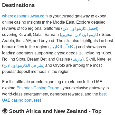
Destinations
wheretospininkuwait.com
is your trusted gateway to expert
online casino insights in the Middle East. Explore detailed,
reviews of top regional platforms (
افضل كازينو اون لاين
)
covering Kuwait, Qatar, Bahrain (
كازينو اون لاين البحرين
), Saudi
Arabia, the UAE, and beyond. The site also highlights the best
bonus offers in the region (
مكافآت الكازينو
) and showcases
leading operators supporting crypto deposits, including 10bet,
Rolling Slots, Dream Bet, and Casinia (
كازينيا
). Skrill, Neteller
(
نتلر في الكازينو اون لاين
) and Crypto are among the most
popular deposit methods in the region.
For the ultimate premium gaming experience in the UAE,
explore
Emirates Casino Online
- your exclusive gateway to
world-class entertainment, generous rewards, and the
best
UAE casino bonuses
!
🌍 South Africa and New Zealand - Top