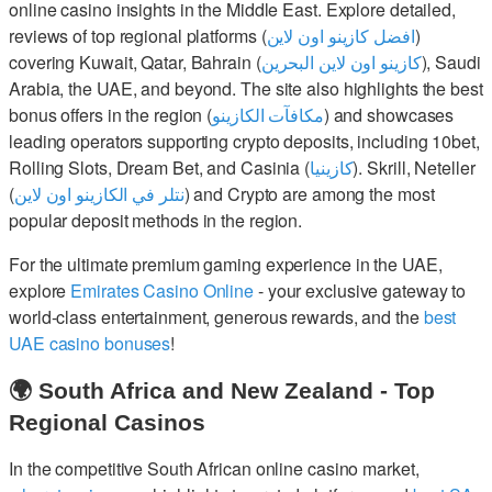
online casino insights in the Middle East. Explore detailed,
reviews of top regional platforms (
افضل كازينو اون لاين
)
covering Kuwait, Qatar, Bahrain (
كازينو اون لاين البحرين
), Saudi
Arabia, the UAE, and beyond. The site also highlights the best
bonus offers in the region (
مكافآت الكازينو
) and showcases
leading operators supporting crypto deposits, including 10bet,
Rolling Slots, Dream Bet, and Casinia (
كازينيا
). Skrill, Neteller
(
نتلر في الكازينو اون لاين
) and Crypto are among the most
popular deposit methods in the region.
For the ultimate premium gaming experience in the UAE,
explore
Emirates Casino Online
- your exclusive gateway to
world-class entertainment, generous rewards, and the
best
UAE casino bonuses
!
🌍 South Africa and New Zealand - Top
Regional Casinos
In the competitive South African online casino market,