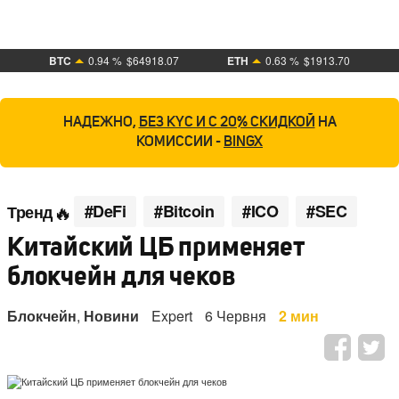
BTC
0.94 %
$64918.07
ETH
0.63 %
$1913.70
НАДЕЖНО,
БЕЗ KYC И С 20% СКИДКОЙ
НА
КОМИССИИ -
BINGX
#DeFi
#Bitcoin
#ICO
#SEC
Тренд
Китайский ЦБ применяет
блокчейн для чеков
Блокчейн
,
Новини
Expert
6 Червня
2 мин