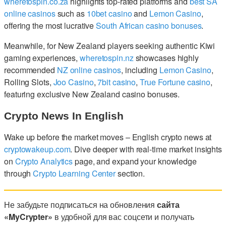
wheretospin.co.za
highlights top-rated platforms and
best SA
online casinos
such as
10bet casino
and
Lemon Casino
,
offering the most lucrative
South African casino bonuses
.
Meanwhile, for New Zealand players seeking authentic Kiwi
gaming experiences,
wheretospin.nz
showcases highly
recommended
NZ online casinos
, including
Lemon Casino
,
Rolling Slots,
Joo Casino
,
7bit casino
,
True Fortune casino
,
featuring exclusive New Zealand casino bonuses.
Crypto News In English
Wake up before the market moves – English crypto news at
cryptowakeup.com
. Dive deeper with real-time market insights
on
Crypto Analytics
page, and expand your knowledge
through
Crypto Learning Center
section.
Не забудьте подписаться на обновления
сайта
«MyCrypter»
в удобной для вас соцсети и получать