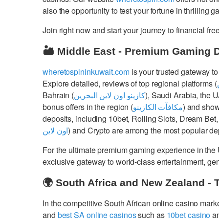
also the opportunity to test your fortune in thrilling 
Join right now and start your journey to financial 
🏜️ Middle East - Premium Gaming 
wheretospininkuwait.com
is your trusted gateway to
Explore detailed, reviews of top regional platforms (
Bahrain (
كازينو اون لاين البحرين
), Saudi Arabia, the 
bonus offers in the region (
مكافآت الكازينو
) and show
deposits, including 10bet, Rolling Slots, Dream Bet,
اون لاين
) and Crypto are among the most popular dep
For the ultimate premium gaming experience in the
exclusive gateway to world-class entertainment, g
🌍 South Africa and New Zealand - 
In the competitive South African online casino mark
and
best SA online casinos
such as
10bet casino
a