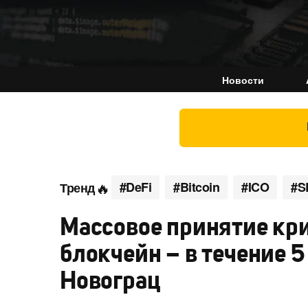
Новости
#DeFi
#Bitcoin
#ICO
#S
Тренд
Массовое принятие кр
блокчейн – в течение 5
Новограц