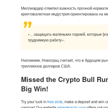
Миллиардер отметил важность прочной норматив
криптовалютная индустрия ориентирована на м
«…защищать маленьких парней, которые [из
трудоемкую работу».
Напомним, Новограц считает, что в будущем ры
триллионов долларов США.
Missed the Crypto Bull Ru
Big Win!
Try your luck in
free slots
, make a deposit and win 
casinos! Our website
wheretospin.com
offers not on