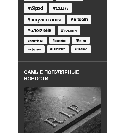
біржі
США
регулювання
Bitcoin
блокчейн
токени
кримінал
майнінг
Китай
Ethereum
ефіріум
Binance
САМЫЕ ПОПУЛЯРНЫЕ
НОВОСТИ