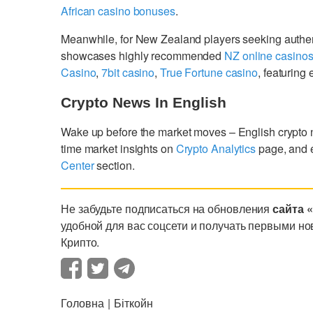
African casino bonuses
.
Meanwhile, for New Zealand players seeking authe
showcases highly recommended
NZ online casino
Casino
,
7bit casino
,
True Fortune casino
, featurin
Crypto News In English
Wake up before the market moves – English crypto
time market insights on
Crypto Analytics
page, and 
Center
section.
Не забудьте подписаться на обновления
сайта 
удобной для вас соцсети и получать первыми но
Крипто.
Головна
Біткойн