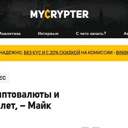
Аналитика
Интервью
С чего начать?
А
НАДЕЖНО,
БЕЗ KYC И С 20% СКИДКОЙ
НА КОМИССИИ -
BING
EC
иптовалюты и
 лет, – Майк