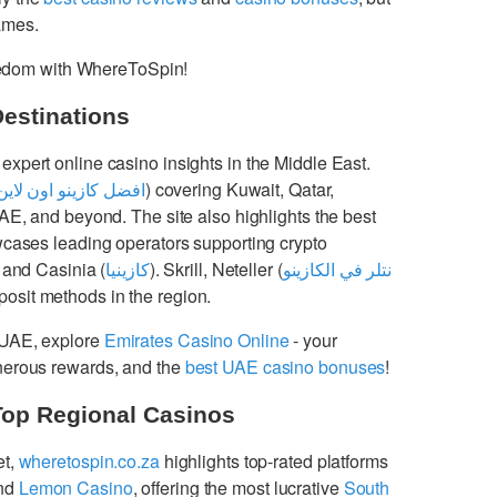
games.
freedom with WhereToSpin!
Destinations
 expert online casino insights in the Middle East.
افضل كازينو اون لاين
) covering Kuwait, Qatar,
UAE, and beyond. The site also highlights the best
cases leading operators supporting crypto
 and Casinia (
كازينيا
). Skrill, Neteller (
نتلر في الكازينو
osit methods in the region.
 UAE, explore
Emirates Casino Online
- your
enerous rewards, and the
best UAE casino bonuses
!
Top Regional Casinos
et,
wheretospin.co.za
highlights top-rated platforms
nd
Lemon Casino
, offering the most lucrative
South