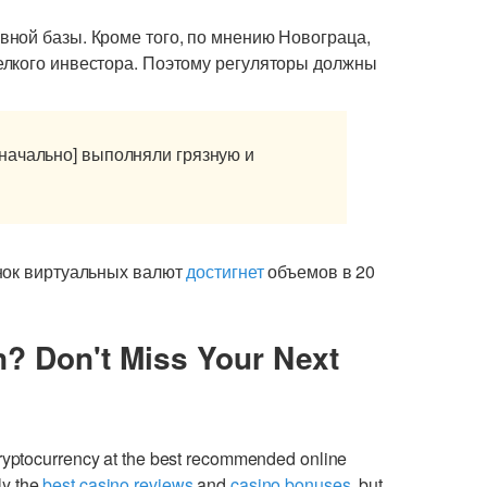
ной базы. Кроме того, по мнению Новограца,
елкого инвестора. Поэтому регуляторы должны
начально] выполняли грязную и
нок виртуальных валют
достигнет
объемов в 20
n? Don't Miss Your Next
cryptocurrency at the best recommended online
ly the
best casino reviews
and
casino bonuses
, but