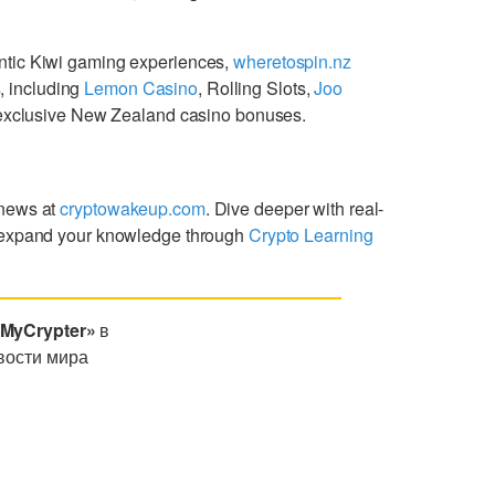
ntic Kiwi gaming experiences,
wheretospin.nz
s
, including
Lemon Casino
, Rolling Slots,
Joo
g exclusive New Zealand casino bonuses.
 news at
cryptowakeup.com
. Dive deeper with real-
expand your knowledge through
Crypto Learning
«MyCrypter»
в
вости мира