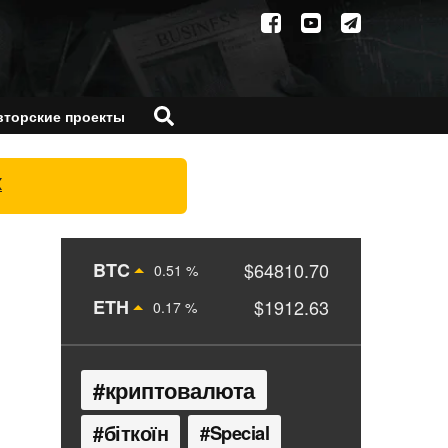
вторские проекты
X
BTC
$64810.70
0.51 %
ETH
$1912.63
0.17 %
криптовалюта
біткоїн
Special