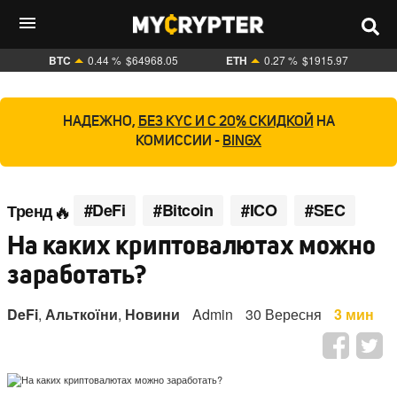
BTC
0.44 %
$64968.05
ETH
0.27 %
$1915.97
НАДЕЖНО,
БЕЗ KYC И С 20% СКИДКОЙ
НА
КОМИССИИ -
BINGX
#DeFi
#Bitcoin
#ICO
#SEC
Тренд
На каких криптовалютах можно
заработать?
DeFi
,
Альткоїни
,
Новини
Admin
30 Вересня
3 мин