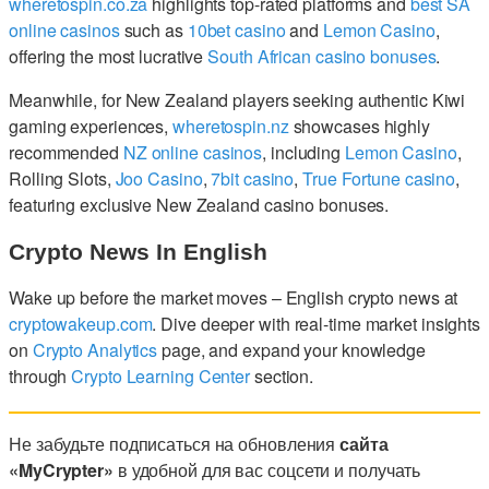
wheretospin.co.za
highlights top-rated platforms and
best SA
online casinos
such as
10bet casino
and
Lemon Casino
,
offering the most lucrative
South African casino bonuses
.
Meanwhile, for New Zealand players seeking authentic Kiwi
gaming experiences,
wheretospin.nz
showcases highly
recommended
NZ online casinos
, including
Lemon Casino
,
Rolling Slots,
Joo Casino
,
7bit casino
,
True Fortune casino
,
featuring exclusive New Zealand casino bonuses.
Crypto News In English
Wake up before the market moves – English crypto news at
cryptowakeup.com
. Dive deeper with real-time market insights
on
Crypto Analytics
page, and expand your knowledge
through
Crypto Learning Center
section.
Не забудьте подписаться на обновления
сайта
«MyCrypter»
в удобной для вас соцсети и получать