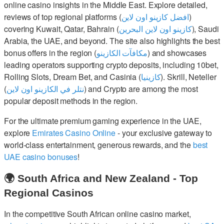
online casino insights in the Middle East. Explore detailed,
reviews of top regional platforms (
افضل كازينو اون لاين
)
covering Kuwait, Qatar, Bahrain (
كازينو اون لاين البحرين
), Saudi
Arabia, the UAE, and beyond. The site also highlights the best
bonus offers in the region (
مكافآت الكازينو
) and showcases
leading operators supporting crypto deposits, including 10bet,
Rolling Slots, Dream Bet, and Casinia (
كازينيا
). Skrill, Neteller
(
نتلر في الكازينو اون لاين
) and Crypto are among the most
popular deposit methods in the region.
For the ultimate premium gaming experience in the UAE,
explore
Emirates Casino Online
- your exclusive gateway to
world-class entertainment, generous rewards, and the
best
UAE casino bonuses
!
🌍 South Africa and New Zealand - Top
Regional Casinos
In the competitive South African online casino market,