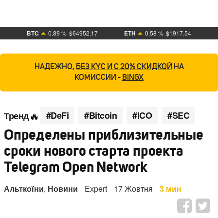
BTC
0.89 %
$64952.17
ETH
0.58 %
$1917.54
НАДЕЖНО,
БЕЗ KYC И С 20% СКИДКОЙ
НА
КОМИССИИ -
BINGX
#DeFi
#Bitcoin
#ICO
#SEC
Тренд
Определены приблизительные
сроки нового старта проекта
Telegram Open Network
Альткоїни
,
Новини
Expert
17 Жовтня
3 мин