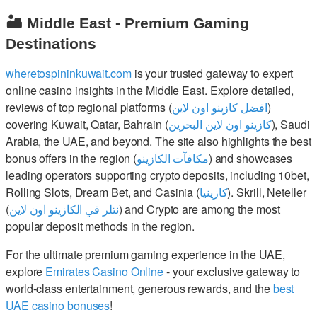
🏜️ Middle East - Premium Gaming
Destinations
wheretospininkuwait.com
is your trusted gateway to expert
online casino insights in the Middle East. Explore detailed,
reviews of top regional platforms (
افضل كازينو اون لاين
)
covering Kuwait, Qatar, Bahrain (
كازينو اون لاين البحرين
), Saudi
Arabia, the UAE, and beyond. The site also highlights the best
bonus offers in the region (
مكافآت الكازينو
) and showcases
leading operators supporting crypto deposits, including 10bet,
Rolling Slots, Dream Bet, and Casinia (
كازينيا
). Skrill, Neteller
(
نتلر في الكازينو اون لاين
) and Crypto are among the most
popular deposit methods in the region.
For the ultimate premium gaming experience in the UAE,
explore
Emirates Casino Online
- your exclusive gateway to
world-class entertainment, generous rewards, and the
best
UAE casino bonuses
!