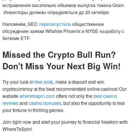
исправления касательно объемов выпуска токена Gram.
Инвесторы должны определиться до 23 октября.
Напомним, SEC
перезапустила
общественное
обсуждение заявки Wilshire Phoenix и NYSE на работу с
биткоин ETF.
Missed the Crypto Bull Run?
Don't Miss Your Next Big Win!
Try your luck in
free slots
, make a deposit and win
cryptocurrency at the best recommended online casinos! Our
website
wheretospin.com
offers not only the
best casino
reviews
and
casino bonuses
, but also the opportunity to test
your fortune in thrilling games.
Join right now and start your journey to financial freedom with
WhereToSpin!