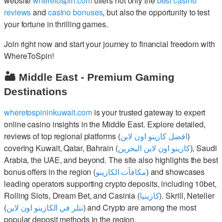
website
wheretospin.com
offers not only the
best casino
reviews
and
casino bonuses
, but also the opportunity to test
your fortune in thrilling games.
Join right now and start your journey to financial freedom with
WhereToSpin!
🏜️ Middle East - Premium Gaming
Destinations
wheretospininkuwait.com
is your trusted gateway to expert
online casino insights in the Middle East. Explore detailed,
reviews of top regional platforms (
افضل كازينو اون لاين
)
covering Kuwait, Qatar, Bahrain (
كازينو اون لاين البحرين
), Saudi
Arabia, the UAE, and beyond. The site also highlights the best
bonus offers in the region (
مكافآت الكازينو
) and showcases
leading operators supporting crypto deposits, including 10bet,
Rolling Slots, Dream Bet, and Casinia (
كازينيا
). Skrill, Neteller
(
نتلر في الكازينو اون لاين
) and Crypto are among the most
popular deposit methods in the region.