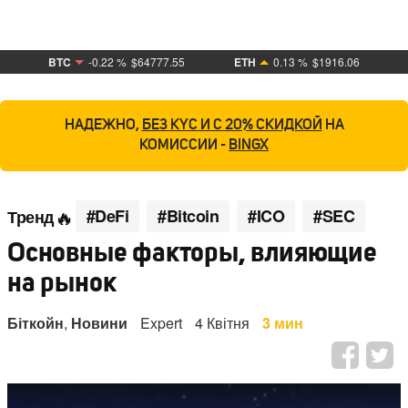
BTC
-0.22 %
$64777.55
ETH
0.13 %
$1916.06
НАДЕЖНО,
БЕЗ KYC И С 20% СКИДКОЙ
НА
КОМИССИИ -
BINGX
#DeFi
#Bitcoin
#ICO
#SEC
Тренд
Основные факторы, влияющие
на рынок
Біткойн
,
Новини
Expert
4 Квітня
3 мин