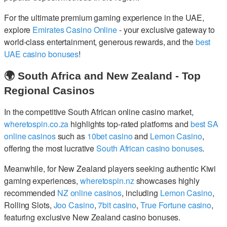
For the ultimate premium gaming experience in the UAE,
explore
Emirates Casino Online
- your exclusive gateway to
world-class entertainment, generous rewards, and the
best
UAE casino bonuses
!
🌍 South Africa and New Zealand - Top
Regional Casinos
In the competitive South African online casino market,
wheretospin.co.za
highlights top-rated platforms and
best SA
online casinos
such as
10bet casino
and
Lemon Casino
,
offering the most lucrative
South African casino bonuses
.
Meanwhile, for New Zealand players seeking authentic Kiwi
gaming experiences,
wheretospin.nz
showcases highly
recommended
NZ online casinos
, including
Lemon Casino
,
Rolling Slots,
Joo Casino
,
7bit casino
,
True Fortune casino
,
featuring exclusive New Zealand casino bonuses.