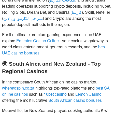
leading operators supporting crypto deposits, including 10bet,
Rolling Slots, Dream Bet, and Casinia (
كازينيا
). Skrill, Neteller
(
نتلر في الكازينو اون لاين
) and Crypto are among the most
popular deposit methods in the region.
For the ultimate premium gaming experience in the UAE,
explore
Emirates Casino Online
- your exclusive gateway to
world-class entertainment, generous rewards, and the
best
UAE casino bonuses
!
🌍 South Africa and New Zealand - Top
Regional Casinos
In the competitive South African online casino market,
wheretospin.co.za
highlights top-rated platforms and
best SA
online casinos
such as
10bet casino
and
Lemon Casino
,
offering the most lucrative
South African casino bonuses
.
Meanwhile, for New Zealand players seeking authentic Kiwi