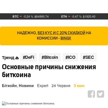
BTC
-0.24 %
$64990.74
ETH
-0.47 %
$1920.40
НАДЕЖНО,
БЕЗ KYC И С 20% СКИДКОЙ
НА
КОМИССИИ -
BINGX
#DeFi
#Bitcoin
#ICO
#SEC
Тренд
Основные причины снижения
биткоина
Біткойн
,
Новини
Expert
24 Червня
3 мин