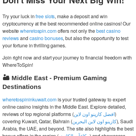
Try your luck in
free slots
, make a deposit and win
cryptocurrency at the best recommended online casinos! Our
website
wheretospin.com
offers not only the
best casino
reviews
and
casino bonuses
, but also the opportunity to test
your fortune in thrilling games.
Join right now and start your journey to financial freedom with
WhereToSpin!
🏜️ Middle East - Premium Gaming
Destinations
wheretospininkuwait.com
is your trusted gateway to expert
online casino insights in the Middle East. Explore detailed,
reviews of top regional platforms (
افضل كازينو اون لاين
)
covering Kuwait, Qatar, Bahrain (
كازينو اون لاين البحرين
), Saudi
Arabia, the UAE, and beyond. The site also highlights the best
bonus offers in the region (
مكافآت الكازينو
) and showcases