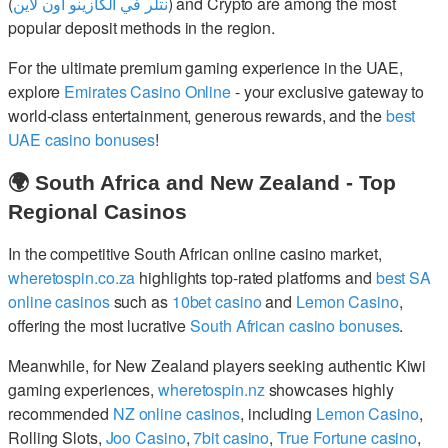
(
نتلر في الكازينو اون لاين
) and Crypto are among the most
popular deposit methods in the region.
For the ultimate premium gaming experience in the UAE,
explore
Emirates Casino Online
- your exclusive gateway to
world-class entertainment, generous rewards, and the
best
UAE casino bonuses
!
🌍 South Africa and New Zealand - Top
Regional Casinos
In the competitive South African online casino market,
wheretospin.co.za
highlights top-rated platforms and
best SA
online casinos
such as
10bet casino
and
Lemon Casino
,
offering the most lucrative
South African casino bonuses
.
Meanwhile, for New Zealand players seeking authentic Kiwi
gaming experiences,
wheretospin.nz
showcases highly
recommended
NZ online casinos
, including
Lemon Casino
,
Rolling Slots,
Joo Casino
,
7bit casino
,
True Fortune casino
,