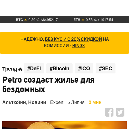
BTC
0.89 %
$64952.17
ETH
0.58 %
$1917.54
НАДЕЖНО,
БЕЗ KYC И С 20% СКИДКОЙ
НА
КОМИССИИ -
BINGX
#DeFi
#Bitcoin
#ICO
#SEC
Тренд
Petro создаст жилье для
бездомных
Альткоїни
,
Новини
Expert
5 Липня
2 мин