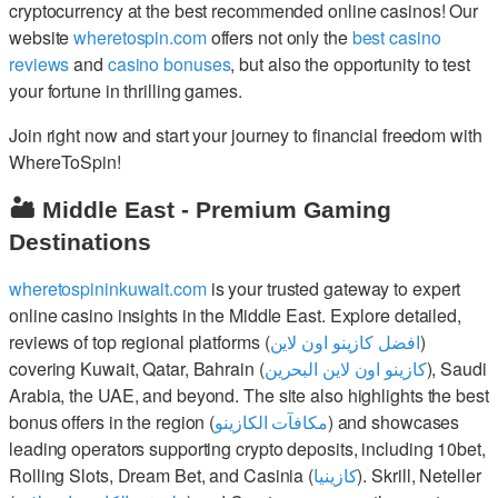
cryptocurrency at the best recommended online casinos! Our
website
wheretospin.com
offers not only the
best casino
reviews
and
casino bonuses
, but also the opportunity to test
your fortune in thrilling games.
Join right now and start your journey to financial freedom with
WhereToSpin!
🏜️ Middle East - Premium Gaming
Destinations
wheretospininkuwait.com
is your trusted gateway to expert
online casino insights in the Middle East. Explore detailed,
reviews of top regional platforms (
افضل كازينو اون لاين
)
covering Kuwait, Qatar, Bahrain (
كازينو اون لاين البحرين
), Saudi
Arabia, the UAE, and beyond. The site also highlights the best
bonus offers in the region (
مكافآت الكازينو
) and showcases
leading operators supporting crypto deposits, including 10bet,
Rolling Slots, Dream Bet, and Casinia (
كازينيا
). Skrill, Neteller