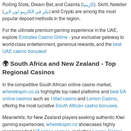
Rolling Slots, Dream Bet, and Casinia (
كازينيا
). Skrill, Neteller
(
نتلر في الكازينو اون لاين
) and Crypto are among the most
popular deposit methods in the region.
For the ultimate premium gaming experience in the UAE,
explore
Emirates Casino Online
- your exclusive gateway to
world-class entertainment, generous rewards, and the
best
UAE casino bonuses
!
🌍 South Africa and New Zealand - Top
Regional Casinos
In the competitive South African online casino market,
wheretospin.co.za
highlights top-rated platforms and
best SA
online casinos
such as
10bet casino
and
Lemon Casino
,
offering the most lucrative
South African casino bonuses
.
Meanwhile, for New Zealand players seeking authentic Kiwi
gaming experiences,
wheretospin.nz
showcases highly