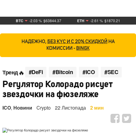
BTC
-2.03 %
$63844.37
ETH
-2.61 %
$1870.21
НАДЕЖНО,
БЕЗ KYC И С 20% СКИДКОЙ
НА
КОМИССИИ -
BINGX
#DeFi
#Bitcoin
#ICO
#SEC
Тренд
Регулятор Колорадо рисует
звездочки на фюзеляже
ICO
,
Новини
Crypto
22 Листопада
2 мин