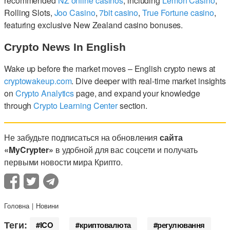
recommended
NZ online casinos
, including
Lemon Casino
,
Rolling Slots,
Joo Casino
,
7bit casino
,
True Fortune casino
,
featuring exclusive New Zealand casino bonuses.
Crypto News In English
Wake up before the market moves – English crypto news at
cryptowakeup.com
. Dive deeper with real-time market insights
on
Crypto Analytics
page, and expand your knowledge
through
Crypto Learning Center
section.
Не забудьте подписаться на обновления
сайта
«MyCrypter»
в удобной для вас соцсети и получать
первыми новости мира Крипто.
Головна
Новини
Теги:
ICO
криптовалюта
регулювання