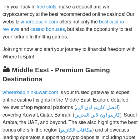
Try your luck in
free slots
, make a deposit and win
cryptocurrency at the best recommended online casinos! Our
website
wheretospin.com
offers not only the
best casino
reviews
and
casino bonuses
, but also the opportunity to test
your fortune in thrilling games.
Join right now and start your journey to financial freedom with
WhereToSpin!
🏜️ Middle East - Premium Gaming
Destinations
wheretospininkuwait.com
is your trusted gateway to expert
online casino insights in the Middle East. Explore detailed,
reviews of top regional platforms (
افضل كازينو اون لاين
)
covering Kuwait, Qatar, Bahrain (
كازينو اون لاين البحرين
), Saudi
Arabia, the UAE, and beyond. The site also highlights the best
bonus offers in the region (
مكافآت الكازينو
) and showcases
leading operators supporting crypto deposits, including 10bet,