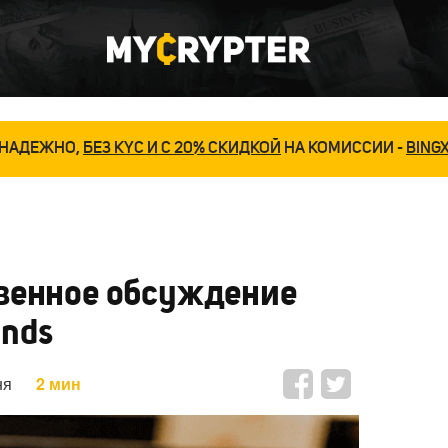
НАДЕЖНО,
БЕЗ KYC И С 20% СКИДКОЙ
НА КОМИССИИ -
BING
венное обсуждение
unds
ня
2 мин