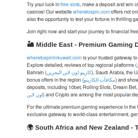
Try your luck in
free slots
, make a deposit and win 
casinos! Our website
wheretospin.com
offers not on
also the opportunity to test your fortune in thrilling 
Join right now and start your journey to financial 
🏜️ Middle East - Premium Gaming 
wheretospininkuwait.com
is your trusted gateway to
Explore detailed, reviews of top regional platforms (
Bahrain (
كازينو اون لاين البحرين
), Saudi Arabia, the 
bonus offers in the region (
مكافآت الكازينو
) and show
deposits, including 10bet, Rolling Slots, Dream Bet,
اون لاين
) and Crypto are among the most popular dep
For the ultimate premium gaming experience in the
exclusive gateway to world-class entertainment, g
🌍 South Africa and New Zealand - 