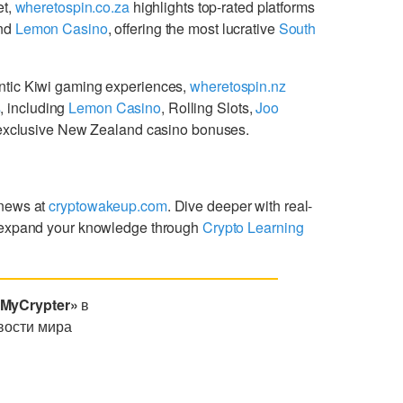
et,
wheretospin.co.za
highlights top-rated platforms
nd
Lemon Casino
, offering the most lucrative
South
ntic Kiwi gaming experiences,
wheretospin.nz
s
, including
Lemon Casino
, Rolling Slots,
Joo
g exclusive New Zealand casino bonuses.
 news at
cryptowakeup.com
. Dive deeper with real-
expand your knowledge through
Crypto Learning
«MyCrypter»
в
вости мира