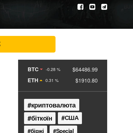
X
BTC
$64486.99
-0.28 %
ETH
$1910.80
0.31 %
криптовалюта
біткоїн
США
біржі
Special