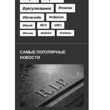
токени
регулювання
блокчейн
ефіріум
Китай
ICO
SEC
Японія
майнінг
Coinbase
САМЫЕ ПОПУЛЯРНЫЕ
НОВОСТИ