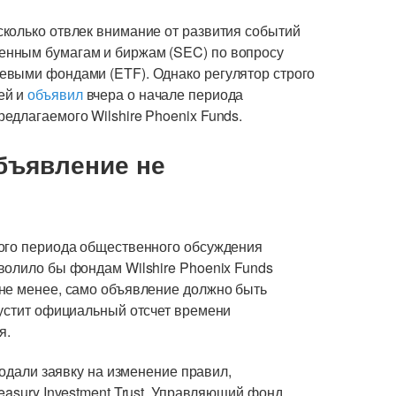
колько отвлек внимание от развития событий
енным бумагам и биржам (SEC) по вопросу
евыми фондами (ETF). Однако регулятор строго
ей и
объявил
вчера о начале периода
едлагаемого Wilshire Phoenix Funds.
бъявление не
ного периода общественного обсуждения
волило бы фондам Wilshire Phoenix Funds
не менее, само объявление должно быть
пустит официальный отсчет времени
я.
подали заявку на изменение правил,
easury Investment Trust. Управляющий фонд