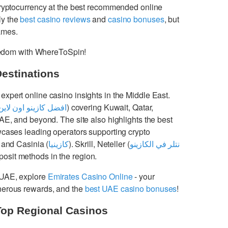
cryptocurrency at the best recommended online
ly the
best casino reviews
and
casino bonuses
, but
games.
freedom with WhereToSpin!
Destinations
 expert online casino insights in the Middle East.
افضل كازينو اون لاين
) covering Kuwait, Qatar,
UAE, and beyond. The site also highlights the best
cases leading operators supporting crypto
 and Casinia (
كازينيا
). Skrill, Neteller (
نتلر في الكازينو
osit methods in the region.
 UAE, explore
Emirates Casino Online
- your
enerous rewards, and the
best UAE casino bonuses
!
Top Regional Casinos