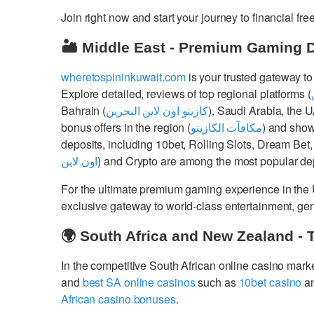
Join right now and start your journey to financial 
🏜️ Middle East - Premium Gaming 
wheretospininkuwait.com
is your trusted gateway to
Explore detailed, reviews of top regional platforms (
Bahrain (
كازينو اون لاين البحرين
), Saudi Arabia, the 
bonus offers in the region (
مكافآت الكازينو
) and show
deposits, including 10bet, Rolling Slots, Dream Bet,
اون لاين
) and Crypto are among the most popular dep
For the ultimate premium gaming experience in the
exclusive gateway to world-class entertainment, g
🌍 South Africa and New Zealand - 
In the competitive South African online casino mark
and
best SA online casinos
such as
10bet casino
a
African casino bonuses
.