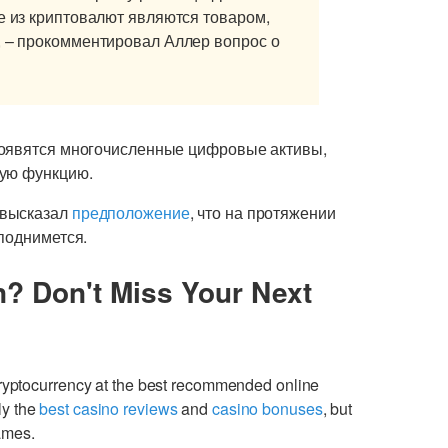
е из криптовалют являются товаром,
, – прокомментировал Аллер вопрос о
появятся многочисленные цифровые активы,
ную функцию.
 высказал
предположение
, что на протяжении
поднимется.
n? Don't Miss Your Next
cryptocurrency at the best recommended online
ly the
best casino reviews
and
casino bonuses
, but
games.