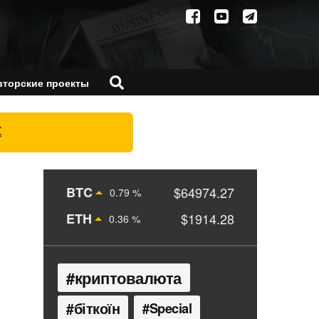
вторские проекты
X
BTC
$64974.27
0.79 %
ETH
$1914.28
0.36 %
криптовалюта
біткоїн
Special