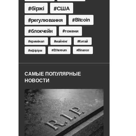
біржі
США
регулювання
Bitcoin
блокчейн
токени
кримінал
майнінг
Китай
Ethereum
ефіріум
Binance
САМЫЕ ПОПУЛЯРНЫЕ
НОВОСТИ