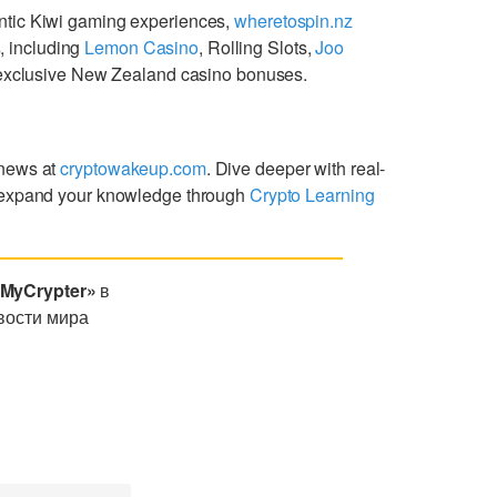
ntic Kiwi gaming experiences,
wheretospin.nz
s
, including
Lemon Casino
, Rolling Slots,
Joo
g exclusive New Zealand casino bonuses.
 news at
cryptowakeup.com
. Dive deeper with real-
expand your knowledge through
Crypto Learning
«MyCrypter»
в
вости мира