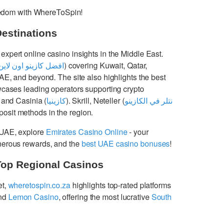
freedom with WhereToSpin!
Destinations
 expert online casino insights in the Middle East.
افضل كازينو اون لاين
) covering Kuwait, Qatar,
UAE, and beyond. The site also highlights the best
cases leading operators supporting crypto
 and Casinia (
كازينيا
). Skrill, Neteller (
نتلر في الكازينو
osit methods in the region.
 UAE, explore
Emirates Casino Online
- your
enerous rewards, and the
best UAE casino bonuses
!
Top Regional Casinos
et,
wheretospin.co.za
highlights top-rated platforms
nd
Lemon Casino
, offering the most lucrative
South