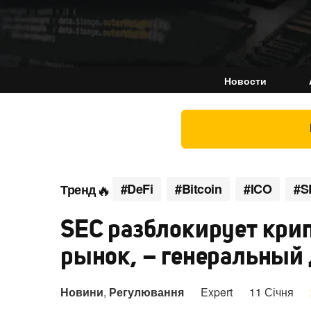
Новости
#DeFi
#Bitcoin
#ICO
#S
Тренд
SEC разблокирует кр
рынок, – генеральный 
Новини
,
Регулювання
Expert
11 Січня