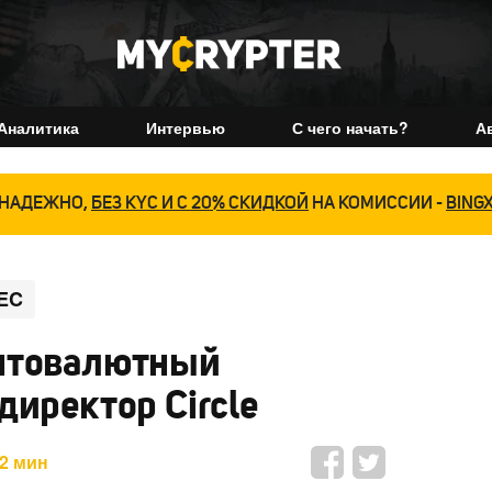
Аналитика
Интервью
С чего начать?
А
НАДЕЖНО,
БЕЗ KYC И С 20% СКИДКОЙ
НА КОМИССИИ -
BING
EC
иптовалютный
директор Circle
2 мин