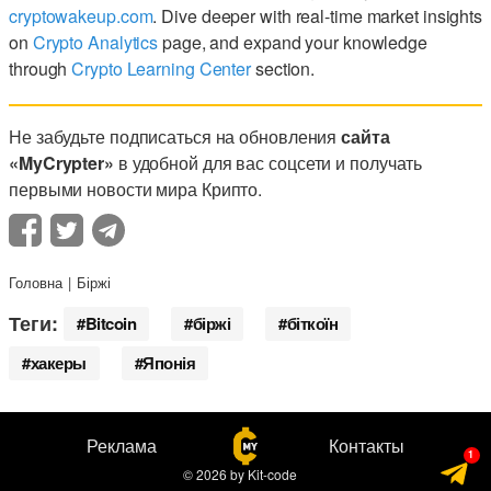
cryptowakeup.com
. Dive deeper with real-time market insights
on
Crypto Analytics
page, and expand your knowledge
through
Crypto Learning Center
section.
Не забудьте подписаться на обновления
сайта
«MyCrypter»
в удобной для вас соцсети и получать
первыми новости мира Крипто.
Головна
Біржі
Теги:
Bitcoin
біржі
біткоїн
хакеры
Японія
Реклама
Контакты
© 2026
by
Kit-code