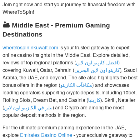
Join right now and start your journey to financial freedom with
WhereToSpin!
🏜️ Middle East - Premium Gaming
Destinations
wheretospininkuwait.com
is your trusted gateway to expert
online casino insights in the Middle East. Explore detailed,
reviews of top regional platforms (
افضل كازينو اون لاين
)
covering Kuwait, Qatar, Bahrain (
كازينو اون لاين البحرين
), Saudi
Arabia, the UAE, and beyond. The site also highlights the best
bonus offers in the region (
مكافآت الكازينو
) and showcases
leading operators supporting crypto deposits, including 10bet,
Rolling Slots, Dream Bet, and Casinia (
كازينيا
). Skrill, Neteller
(
نتلر في الكازينو اون لاين
) and Crypto are among the most
popular deposit methods in the region.
For the ultimate premium gaming experience in the UAE,
explore
Emirates Casino Online
- your exclusive gateway to