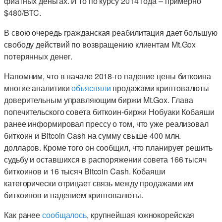
фиатных деньгах. И то по курсу 2014 года – примерно
$480/BTC.
В свою очередь гражданская реабилитация дает большую
свободу действий по возвращению клиентам Mt.Gox
потерянных денег.
Напомним, что в начале 2018-го падение цены биткоина
многие аналитики
объясняли
продажами криптовалюты
доверительным управляющим биржи Mt.Gox. Глава
попечительского совета биткоин-биржи Нобуаки Кобаяши
ранее информировал прессу о том, что уже реализовал
биткоин и Bitcoin Cash на сумму свыше 400 млн.
долларов. Кроме того он сообщил, что планирует решить
судьбу и оставшихся в распоряжении совета 166 тысяч
биткоинов и 16 тысяч Bitcoin Cash. Кобаяши
категорически отрицает связь между продажами им
биткоинов и падением криптовалюты.
Как ранее
сообщалось
, крупнейшая южнокорейская