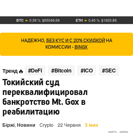
BTC
0.39 %
$65046.69
ETH
0.40 %
$1920.89
НАДЕЖНО,
БЕЗ KYC И С 20% СКИДКОЙ
НА
КОМИССИИ -
BINGX
#DeFi
#Bitcoin
#ICO
#SEC
Тренд
Токийский суд
переквалифицировал
банкротство Mt. Gox в
реабилитацию
Біржі
,
Новини
Crypto
22 Червня
3 мин