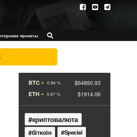
вторские проекты
X
BTC
$64890.93
0.84 %
ETH
$1914.06
0.67 %
криптовалюта
біткоїн
Special