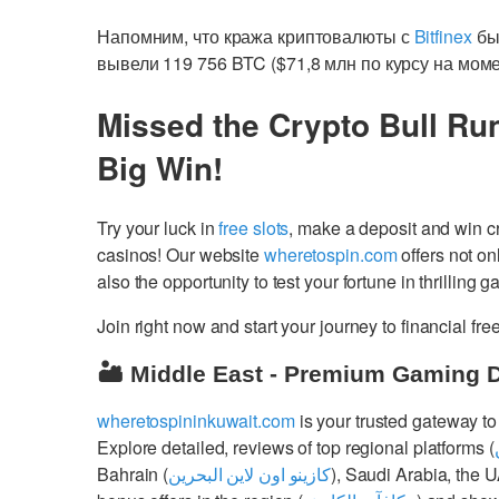
Напомним, что кража криптовалюты с
Bitfinex
был
вывели 119 756 BTC ($71,8 млн по курсу на моме
Missed the Crypto Bull Ru
Big Win!
Try your luck in
free slots
, make a deposit and win 
casinos! Our website
wheretospin.com
offers not on
also the opportunity to test your fortune in thrilling 
Join right now and start your journey to financial 
🏜️ Middle East - Premium Gaming 
wheretospininkuwait.com
is your trusted gateway to
Explore detailed, reviews of top regional platforms (
Bahrain (
كازينو اون لاين البحرين
), Saudi Arabia, the 