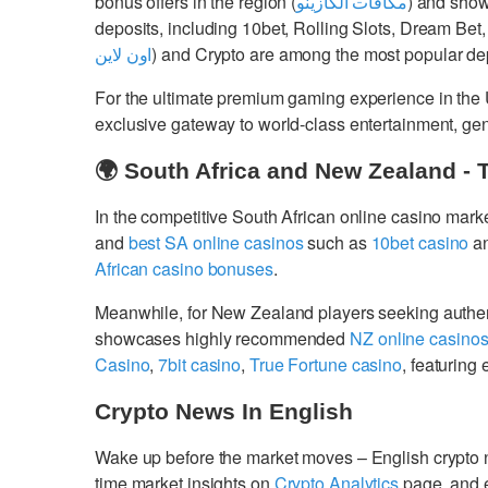
bonus offers in the region (
مكافآت الكازينو
) and show
deposits, including 10bet, Rolling Slots, Dream Bet,
اون لاين
) and Crypto are among the most popular dep
For the ultimate premium gaming experience in the
exclusive gateway to world-class entertainment, g
🌍 South Africa and New Zealand - 
In the competitive South African online casino mark
and
best SA online casinos
such as
10bet casino
a
African casino bonuses
.
Meanwhile, for New Zealand players seeking authe
showcases highly recommended
NZ online casino
Casino
,
7bit casino
,
True Fortune casino
, featurin
Crypto News In English
Wake up before the market moves – English crypto
time market insights on
Crypto Analytics
page, and 