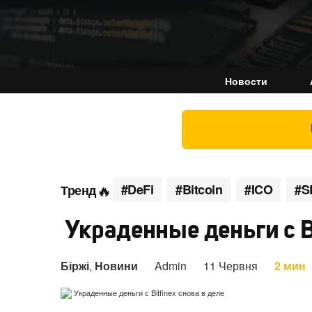
Новости
#DeFi
#Bitcoin
#ICO
#S
Тренд
Украденные деньги с Bi
Біржі
,
Новини
Admin
11 Червня
2 мин