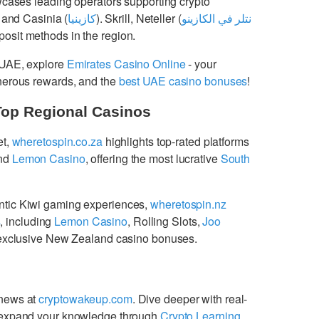
cases leading operators supporting crypto
 and Casinia (
كازينيا
). Skrill, Neteller (
نتلر في الكازينو
osit methods in the region.
 UAE, explore
Emirates Casino Online
- your
enerous rewards, and the
best UAE casino bonuses
!
Top Regional Casinos
et,
wheretospin.co.za
highlights top-rated platforms
nd
Lemon Casino
, offering the most lucrative
South
ntic Kiwi gaming experiences,
wheretospin.nz
s
, including
Lemon Casino
, Rolling Slots,
Joo
g exclusive New Zealand casino bonuses.
 news at
cryptowakeup.com
. Dive deeper with real-
expand your knowledge through
Crypto Learning