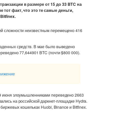
транзакции в размере от 15 до 33 BTC на
е тот факт, что это те самые деньги,
itfinex.
щей сложности неизвестным перемещено 416
раденных средств. В мае было выведено
ереведено 77,644901 BTC (почти $800 000).
движение
а 9 июня злоумышленниками переведено 2663
зались на российской даркнет-площадке Hydra.
 биржевых кошельках Huobi, Binance и Bitfinex.