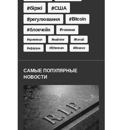
біржі
США
регулювання
Bitcoin
блокчейн
токени
кримінал
майнінг
Китай
Ethereum
ефіріум
Binance
САМЫЕ ПОПУЛЯРНЫЕ
НОВОСТИ