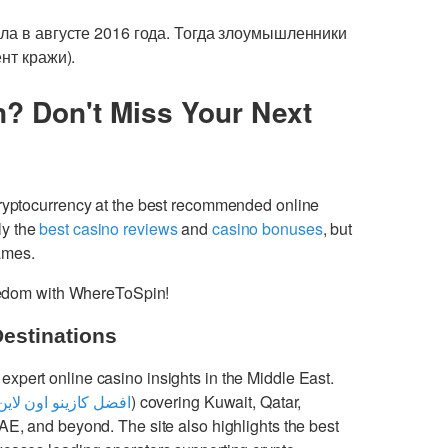
а в августе 2016 года. Тогда злоумышленники
нт кражи).
n? Don't Miss Your Next
cryptocurrency at the best recommended online
ly the
best casino reviews
and
casino bonuses
, but
games.
freedom with WhereToSpin!
Destinations
 expert online casino insights in the Middle East.
افضل كازينو اون لاين
) covering Kuwait, Qatar,
UAE, and beyond. The site also highlights the best