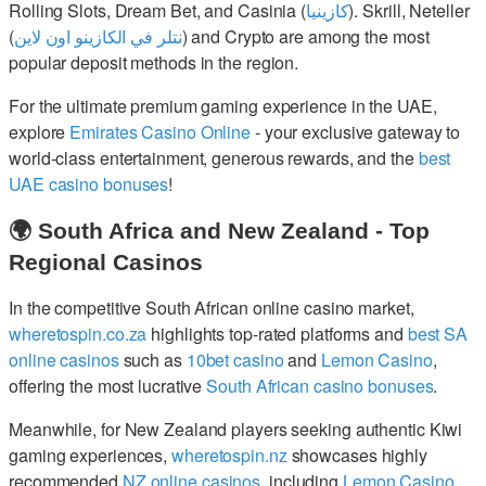
Rolling Slots, Dream Bet, and Casinia (
كازينيا
). Skrill, Neteller
(
نتلر في الكازينو اون لاين
) and Crypto are among the most
popular deposit methods in the region.
For the ultimate premium gaming experience in the UAE,
explore
Emirates Casino Online
- your exclusive gateway to
world-class entertainment, generous rewards, and the
best
UAE casino bonuses
!
🌍 South Africa and New Zealand - Top
Regional Casinos
In the competitive South African online casino market,
wheretospin.co.za
highlights top-rated platforms and
best SA
online casinos
such as
10bet casino
and
Lemon Casino
,
offering the most lucrative
South African casino bonuses
.
Meanwhile, for New Zealand players seeking authentic Kiwi
gaming experiences,
wheretospin.nz
showcases highly
recommended
NZ online casinos
, including
Lemon Casino
,