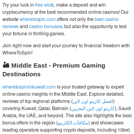
Try your luck in
free slots
, make a deposit and win
cryptocurrency at the best recommended online casinos! Our
website
wheretospin.com
offers not only the
best casino
reviews
and
casino bonuses
, but also the opportunity to test
your fortune in thrilling games.
Join right now and start your journey to financial freedom with
WhereToSpin!
🏜️ Middle East - Premium Gaming
Destinations
wheretospininkuwait.com
is your trusted gateway to expert
online casino insights in the Middle East. Explore detailed,
reviews of top regional platforms (
افضل كازينو اون لاين
)
covering Kuwait, Qatar, Bahrain (
كازينو اون لاين البحرين
), Saudi
Arabia, the UAE, and beyond. The site also highlights the best
bonus offers in the region (
مكافآت الكازينو
) and showcases
leading operators supporting crypto deposits, including 10bet,