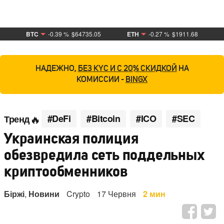
BTC
-0.39 %
$64735.05
ETH
-0.27 %
$1911.68
НАДЕЖНО,
БЕЗ KYC И С 20% СКИДКОЙ
НА
КОМИССИИ -
BINGX
#DeFi
#Bitcoin
#ICO
#SEC
Тренд
Украинская полиция
обезвредила сеть поддельных
криптообменников
Біржі
,
Новини
Crypto
17 Червня
2 мин