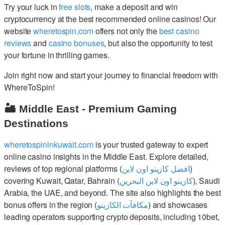
Try your luck in
free slots
, make a deposit and win
cryptocurrency at the best recommended online casinos! Our
website
wheretospin.com
offers not only the
best casino
reviews
and
casino bonuses
, but also the opportunity to test
your fortune in thrilling games.
Join right now and start your journey to financial freedom with
WhereToSpin!
🏜️ Middle East - Premium Gaming
Destinations
wheretospininkuwait.com
is your trusted gateway to expert
online casino insights in the Middle East. Explore detailed,
reviews of top regional platforms (
افضل كازينو اون لاين
)
covering Kuwait, Qatar, Bahrain (
كازينو اون لاين البحرين
), Saudi
Arabia, the UAE, and beyond. The site also highlights the best
bonus offers in the region (
مكافآت الكازينو
) and showcases
leading operators supporting crypto deposits, including 10bet,