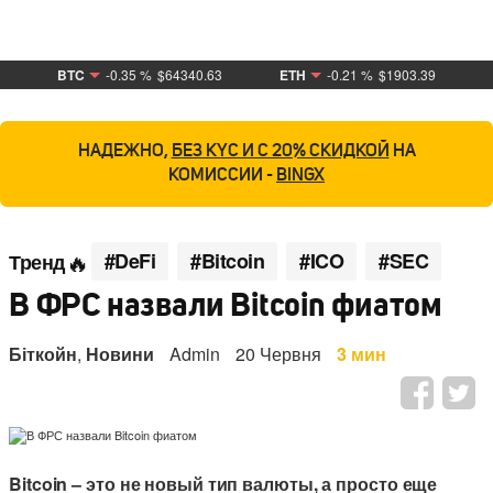
BTC
-0.35 %
$64340.63
ETH
-0.21 %
$1903.39
НАДЕЖНО,
БЕЗ KYC И С 20% СКИДКОЙ
НА
КОМИССИИ -
BINGX
#DeFi
#Bitcoin
#ICO
#SEC
Тренд
В ФРС назвали Bitcoin фиатом
Біткойн
,
Новини
Admin
20 Червня
3 мин
Bitcoin – это не новый тип валюты, а просто еще