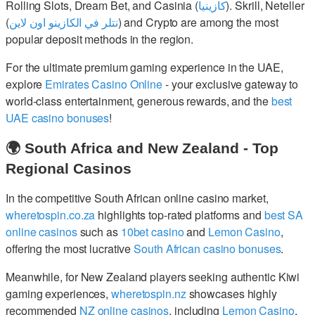
Rolling Slots, Dream Bet, and Casinia (
كازينيا
). Skrill, Neteller
(
نتلر في الكازينو اون لاين
) and Crypto are among the most
popular deposit methods in the region.
For the ultimate premium gaming experience in the UAE,
explore
Emirates Casino Online
- your exclusive gateway to
world-class entertainment, generous rewards, and the
best
UAE casino bonuses
!
🌍 South Africa and New Zealand - Top
Regional Casinos
In the competitive South African online casino market,
wheretospin.co.za
highlights top-rated platforms and
best SA
online casinos
such as
10bet casino
and
Lemon Casino
,
offering the most lucrative
South African casino bonuses
.
Meanwhile, for New Zealand players seeking authentic Kiwi
gaming experiences,
wheretospin.nz
showcases highly
recommended
NZ online casinos
, including
Lemon Casino
,