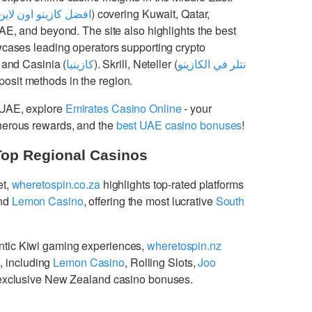
افضل كازينو اون لاين
) covering Kuwait, Qatar,
UAE, and beyond. The site also highlights the best
cases leading operators supporting crypto
 and Casinia (
كازينيا
). Skrill, Neteller (
نتلر في الكازينو
osit methods in the region.
 UAE, explore
Emirates Casino Online
- your
enerous rewards, and the
best UAE casino bonuses
!
Top Regional Casinos
et,
wheretospin.co.za
highlights top-rated platforms
nd
Lemon Casino
, offering the most lucrative
South
ntic Kiwi gaming experiences,
wheretospin.nz
s
, including
Lemon Casino
, Rolling Slots,
Joo
g exclusive New Zealand casino bonuses.