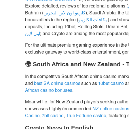
Explore detailed, reviews of top regional platforms (
Bahrain (
كازينو اون لاين البحرين
), Saudi Arabia, the 
bonus offers in the region (
مكافآت الكازينو
) and show
deposits, including 10bet, Rolling Slots, Dream Bet,
اون لاين
) and Crypto are among the most popular dep
For the ultimate premium gaming experience in the
exclusive gateway to world-class entertainment, g
🌍 South Africa and New Zealand - 
In the competitive South African online casino mark
and
best SA online casinos
such as
10bet casino
a
African casino bonuses
.
Meanwhile, for New Zealand players seeking authe
showcases highly recommended
NZ online casino
Casino
,
7bit casino
,
True Fortune casino
, featurin
Crypto News In English