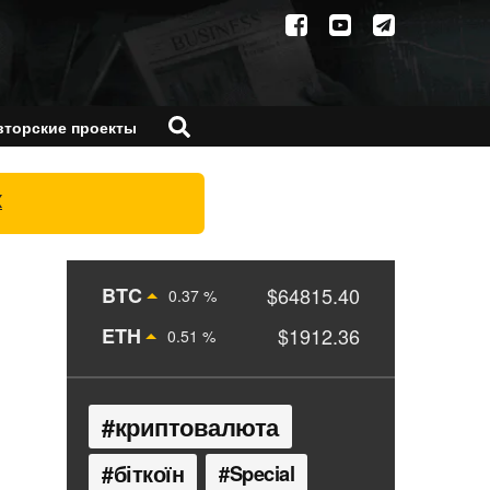
вторские проекты
X
BTC
$64815.40
0.37 %
ETH
$1912.36
0.51 %
криптовалюта
біткоїн
Special