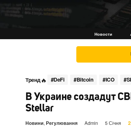
Новости
#DeFi
#Bitcoin
#ICO
#S
Тренд
В Украине создадут C
Stellar
Новини
,
Регулювання
Admin
5 Січня
2