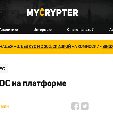
Аналитика
Интервью
С чего начать?
А
НАДЕЖНО,
БЕЗ KYC И С 20% СКИДКОЙ
НА КОМИССИИ -
BING
EC
BDC на платформе
 мин