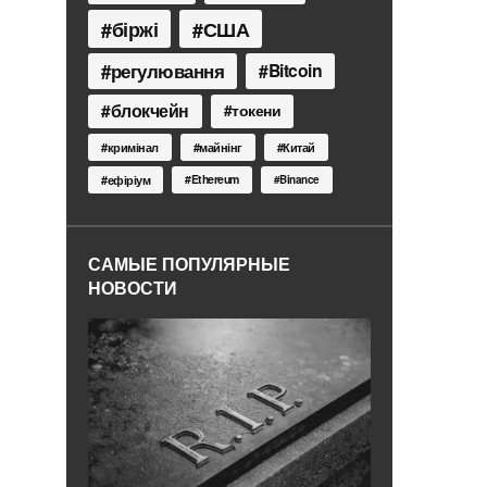
біржі
США
регулювання
Bitcoin
блокчейн
токени
кримінал
майнінг
Китай
Ethereum
ефіріум
Binance
САМЫЕ ПОПУЛЯРНЫЕ
НОВОСТИ