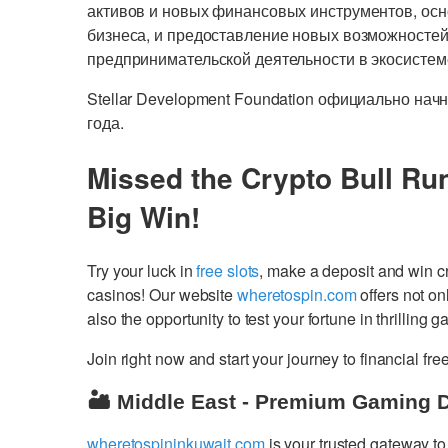
активов и новых финансовых инструментов, осно
бизнеса, и предоставление новых возможностей
предпринимательской деятельности в экосистеме 
Stellar Development Foundation официально начн
года.
Missed the Crypto Bull Ru
Big Win!
Try your luck in
free slots
, make a deposit and win 
casinos! Our website
wheretospin.com
offers not on
also the opportunity to test your fortune in thrilling 
Join right now and start your journey to financial 
🏜️ Middle East - Premium Gaming 
wheretospininkuwait.com
is your trusted gateway to