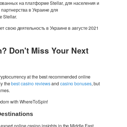
ванных на платформе Stellar, для населения и
 партнерства в Украине для
Stellar.
ет свою деятельность в Украине в августе 2021
n? Don't Miss Your Next
cryptocurrency at the best recommended online
ly the
best casino reviews
and
casino bonuses
, but
games.
freedom with WhereToSpin!
Destinations
 expert online casino insights in the Middle East.