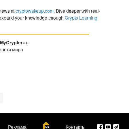
 news at
cryptowakeup.com
. Dive deeper with real-
expand your knowledge through
Crypto Learning
«MyCrypter»
в
вости мира
Реклама
Контакты