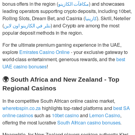
bonus offers in the region (
مكافآت الكازينو
) and showcases
leading operators supporting crypto deposits, including 10bet,
Rolling Slots, Dream Bet, and Casinia (
كازينيا
). Skrill, Neteller
(
نتلر في الكازينو اون لاين
) and Crypto are among the most
popular deposit methods in the region.
For the ultimate premium gaming experience in the UAE,
explore
Emirates Casino Online
- your exclusive gateway to
world-class entertainment, generous rewards, and the
best
UAE casino bonuses
!
🌍 South Africa and New Zealand - Top
Regional Casinos
In the competitive South African online casino market,
wheretospin.co.za
highlights top-rated platforms and
best SA
online casinos
such as
10bet casino
and
Lemon Casino
,
offering the most lucrative
South African casino bonuses
.
Meanwhile, for New Zealand players seeking authentic Kiwi