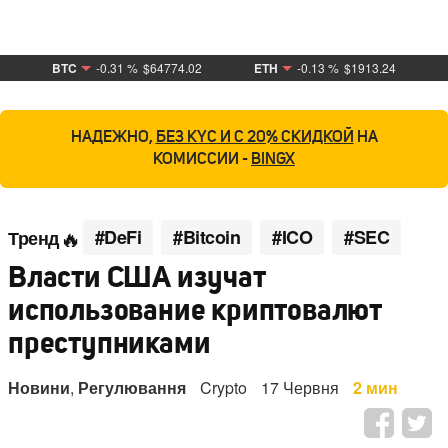
BTC
-0.31 %
$64774.02
ETH
-0.13 %
$1913.24
НАДЕЖНО,
БЕЗ KYC И С 20% СКИДКОЙ
НА
КОМИССИИ -
BINGX
#DeFi
#Bitcoin
#ICO
#SEC
Тренд
Власти США изучат
использование криптовалют
преступниками
Новини
,
Регулювання
Crypto
17 Червня
2 мин