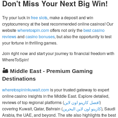
Don't Miss Your Next Big Win!
Try your luck in
free slots
, make a deposit and win
cryptocurrency at the best recommended online casinos! Our
website
wheretospin.com
offers not only the
best casino
reviews
and
casino bonuses
, but also the opportunity to test
your fortune in thrilling games.
Join right now and start your journey to financial freedom with
WhereToSpin!
🏜️ Middle East - Premium Gaming
Destinations
wheretospininkuwait.com
is your trusted gateway to expert
online casino insights in the Middle East. Explore detailed,
reviews of top regional platforms (
افضل كازينو اون لاين
)
covering Kuwait, Qatar, Bahrain (
كازينو اون لاين البحرين
), Saudi
Arabia, the UAE, and beyond. The site also highlights the best