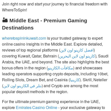
Join right now and start your journey to financial freedom with
WhereToSpin!
🏜️ Middle East - Premium Gaming
Destinations
wheretospininkuwait.com
is your trusted gateway to expert
online casino insights in the Middle East. Explore detailed,
reviews of top regional platforms (
افضل كازينو اون لاين
)
covering Kuwait, Qatar, Bahrain (
كازينو اون لاين البحرين
), Saudi
Arabia, the UAE, and beyond. The site also highlights the best
bonus offers in the region (
مكافآت الكازينو
) and showcases
leading operators supporting crypto deposits, including 10bet,
Rolling Slots, Dream Bet, and Casinia (
كازينيا
). Skrill, Neteller
(
نتلر في الكازينو اون لاين
) and Crypto are among the most
popular deposit methods in the region.
For the ultimate premium gaming experience in the UAE,
explore
Emirates Casino Online
- your exclusive gateway to