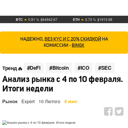
BTC
0.91 %
$64942.67
ETH
0.73 %
$1915.98
НАДЕЖНО,
БЕЗ KYC И С 20% СКИДКОЙ
НА
КОМИССИИ -
BINGX
#DeFi
#Bitcoin
#ICO
#SEC
Тренд
Анализ рынка с 4 по 10 февраля.
Итоги недели
Рынок
Expert
10 Лютого
4 мин