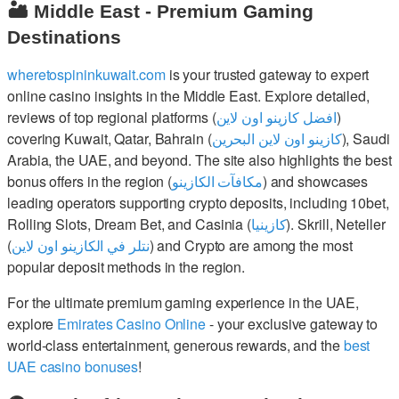
🏜️ Middle East - Premium Gaming
Destinations
wheretospininkuwait.com
is your trusted gateway to expert
online casino insights in the Middle East. Explore detailed,
reviews of top regional platforms (
افضل كازينو اون لاين
)
covering Kuwait, Qatar, Bahrain (
كازينو اون لاين البحرين
), Saudi
Arabia, the UAE, and beyond. The site also highlights the best
bonus offers in the region (
مكافآت الكازينو
) and showcases
leading operators supporting crypto deposits, including 10bet,
Rolling Slots, Dream Bet, and Casinia (
كازينيا
). Skrill, Neteller
(
نتلر في الكازينو اون لاين
) and Crypto are among the most
popular deposit methods in the region.
For the ultimate premium gaming experience in the UAE,
explore
Emirates Casino Online
- your exclusive gateway to
world-class entertainment, generous rewards, and the
best
UAE casino bonuses
!