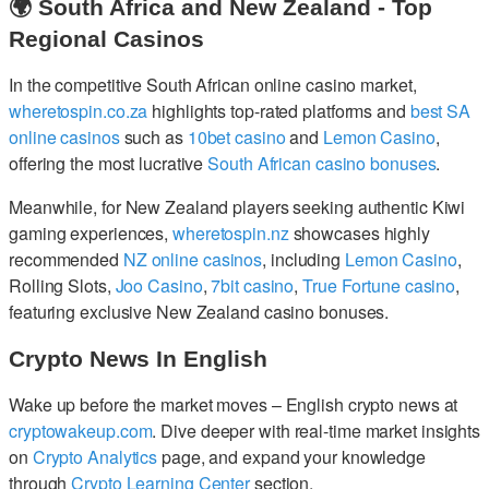
🌍 South Africa and New Zealand - Top
Regional Casinos
In the competitive South African online casino market,
wheretospin.co.za
highlights top-rated platforms and
best SA
online casinos
such as
10bet casino
and
Lemon Casino
,
offering the most lucrative
South African casino bonuses
.
Meanwhile, for New Zealand players seeking authentic Kiwi
gaming experiences,
wheretospin.nz
showcases highly
recommended
NZ online casinos
, including
Lemon Casino
,
Rolling Slots,
Joo Casino
,
7bit casino
,
True Fortune casino
,
featuring exclusive New Zealand casino bonuses.
Crypto News In English
Wake up before the market moves – English crypto news at
cryptowakeup.com
. Dive deeper with real-time market insights
on
Crypto Analytics
page, and expand your knowledge
through
Crypto Learning Center
section.