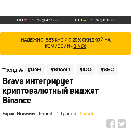
BTC
-0.22 %
$64777.55
ETH
0.13 %
$1916.06
НАДЕЖНО,
БЕЗ KYC И С 20% СКИДКОЙ
НА
КОМИССИИ -
BINGX
#DeFi
#Bitcoin
#ICO
#SEC
Тренд
Brave интегрирует
криптовалютный виджет
Binance
Біржі
,
Новини
Expert
1 Травня
2 мин