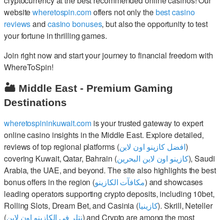
cryptocurrency at the best recommended online casinos! Our
website
wheretospin.com
offers not only the
best casino
reviews
and
casino bonuses
, but also the opportunity to test
your fortune in thrilling games.
Join right now and start your journey to financial freedom with
WhereToSpin!
🏜️ Middle East - Premium Gaming
Destinations
wheretospininkuwait.com
is your trusted gateway to expert
online casino insights in the Middle East. Explore detailed,
reviews of top regional platforms (
افضل كازينو اون لاين
)
covering Kuwait, Qatar, Bahrain (
كازينو اون لاين البحرين
), Saudi
Arabia, the UAE, and beyond. The site also highlights the best
bonus offers in the region (
مكافآت الكازينو
) and showcases
leading operators supporting crypto deposits, including 10bet,
Rolling Slots, Dream Bet, and Casinia (
كازينيا
). Skrill, Neteller
(
نتلر في الكازينو اون لاين
) and Crypto are among the most