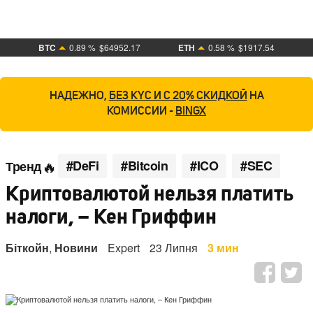
BTC
0.89 %
$64952.17
ETH
0.58 %
$1917.54
НАДЕЖНО,
БЕЗ KYC И С 20% СКИДКОЙ
НА
КОМИССИИ -
BINGX
#DeFi
#Bitcoin
#ICO
#SEC
Тренд
Криптовалютой нельзя платить
налоги, – Кен Гриффин
Біткойн
,
Новини
Expert
23 Липня
3 мин