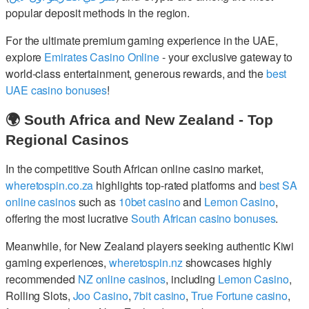
popular deposit methods in the region.
For the ultimate premium gaming experience in the UAE,
explore
Emirates Casino Online
- your exclusive gateway to
world-class entertainment, generous rewards, and the
best
UAE casino bonuses
!
🌍 South Africa and New Zealand - Top
Regional Casinos
In the competitive South African online casino market,
wheretospin.co.za
highlights top-rated platforms and
best SA
online casinos
such as
10bet casino
and
Lemon Casino
,
offering the most lucrative
South African casino bonuses
.
Meanwhile, for New Zealand players seeking authentic Kiwi
gaming experiences,
wheretospin.nz
showcases highly
recommended
NZ online casinos
, including
Lemon Casino
,
Rolling Slots,
Joo Casino
,
7bit casino
,
True Fortune casino
,