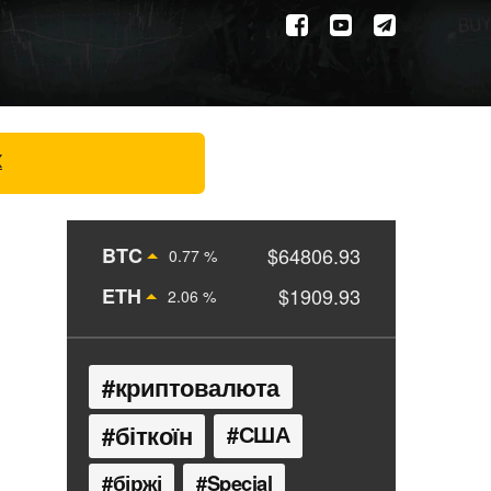
X
BTC
$64806.93
0.77 %
ETH
$1909.93
2.06 %
криптовалюта
біткоїн
США
біржі
Special