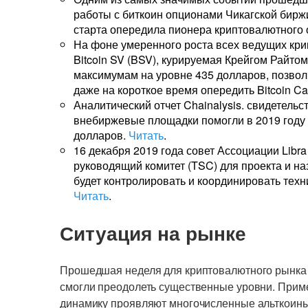
работы с биткоин опционами Чикагской бирж
старта опередила пионера криптовалютного 
На фоне умеренного роста всех ведущих кр
Bitcoin SV (BSV), курируемая Крейгом Райто
максимумам на уровне 435 долларов, позвол
даже на короткое время опередить Bitcoin Ca
Аналитический отчет Chainalysis. свидетельс
внебиржевые площадки помогли в 2019 году 
долларов.
Читать
.
16 декабря 2019 года совет Ассоциации Lib
руководящий комитет (TSC) для проекта и на
будет контролировать и координировать техни
Читать
.
Ситуация на рынке
Прошедшая неделя для криптовалютного рынка 
смогли преодолеть существенные уровни. Приме
динамику проявляют многочисленные альткоины,