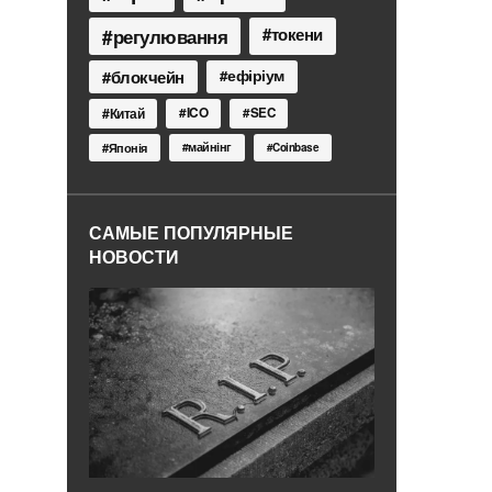
токени
регулювання
блокчейн
ефіріум
Китай
ICO
SEC
Японія
майнінг
Coinbase
САМЫЕ ПОПУЛЯРНЫЕ
НОВОСТИ