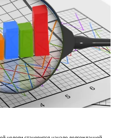
й недели становится начало долгожданной