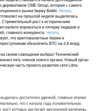
и деривативов CME Group, которая с самого
опционного рынка биржу Bakkt.
Читать
.
иптовалют на прошлой неделе выделялась
м. Стремительный рост к историческим
ил валюте вороваться в пятерку лидеров и
sh, главного конкурента.
Читать
.
твует, что криптовалютные биржи и
преступникам обналичить BTC на 2,8 млрд
ra на своем совещании выбрал Технический
значил пять членов нового органа. Новый орган
ческую часть проекта развития сети Libra.
выдалась достаточно удачной, главные игроки
чательно, что с начала года положительную
 рост которых достигает двузначной величины,