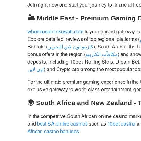
Join right now and start your journey to financial 
🏜️ Middle East - Premium Gaming 
wheretospininkuwait.com
is your trusted gateway to
Explore detailed, reviews of top regional platforms (
Bahrain (
كازينو اون لاين البحرين
), Saudi Arabia, the 
bonus offers in the region (
مكافآت الكازينو
) and show
deposits, including 10bet, Rolling Slots, Dream Bet,
اون لاين
) and Crypto are among the most popular dep
For the ultimate premium gaming experience in the
exclusive gateway to world-class entertainment, g
🌍 South Africa and New Zealand - 
In the competitive South African online casino mark
and
best SA online casinos
such as
10bet casino
a
African casino bonuses
.