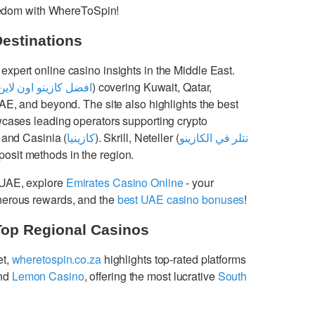
freedom with WhereToSpin!
Destinations
 expert online casino insights in the Middle East.
افضل كازينو اون لاين
) covering Kuwait, Qatar,
UAE, and beyond. The site also highlights the best
cases leading operators supporting crypto
 and Casinia (
كازينيا
). Skrill, Neteller (
نتلر في الكازينو
osit methods in the region.
 UAE, explore
Emirates Casino Online
- your
enerous rewards, and the
best UAE casino bonuses
!
Top Regional Casinos
et,
wheretospin.co.za
highlights top-rated platforms
nd
Lemon Casino
, offering the most lucrative
South