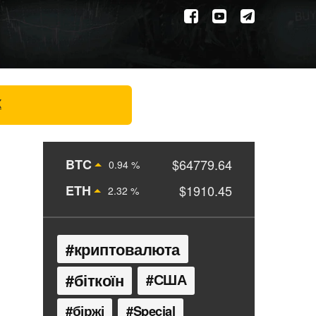
X
BTC
$64779.64
0.94 %
ETH
$1910.45
2.32 %
криптовалюта
біткоїн
США
біржі
Special