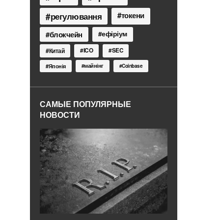
токени
регулювання
блокчейн
ефіріум
Китай
ICO
SEC
Японія
майнінг
Coinbase
САМЫЕ ПОПУЛЯРНЫЕ
НОВОСТИ