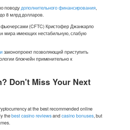
по поводу
дополнительного финансирования
,
до 8 млрд долларов.
и фьючерсами (CFTC) Кристофер Джанкарло
тран мира имеющих нестабильную, слабую
и
законопроект позволяющий приступить
ологии блокчейн применительно к
n? Don't Miss Your Next
cryptocurrency at the best recommended online
ly the
best casino reviews
and
casino bonuses
, but
games.