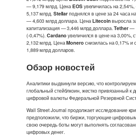
— 9,179 млрд. Цена
EOS
увеличилась на 2,54%,
5,137 млрд.
Stellar
поднялся в цене за 24 часа н
— 4,603 млрд доллара. Цена
Litecoin
выросла за
капитализация — 3,446 млрд доллара.
Tether
— к
(-0,47%).
Cardano
увеличился в цене на 3,00%, 
2,132 млрд. Цена
Monero
снизилась на 0,17% и 
1,889 млрд долларов.
Обзор новостей
Аналитики выдвинули версию, что контролируем
глобальный стейблкоин, жестко привязанный к
цифровой валюты Федеральной Резервной Сис
Wall Street Journal продолжает исследование кр
предположили, что биржи, торгующие цифровы
свою очередь боты могут выполнять согласова
цифровых денег.