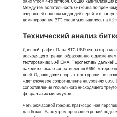
рано утром 4-го октября. Общая капитализация 
Между тем волатильность биткоина по-прежнему
вчерашней попытки медведей перейти в наступл
доминирование BTC снова уменьшилось на 0,2%
Технический анализ битк
Дневной график. Пара BTC-USD вчера отразилас
восходящего тренда, образованного движением о
тестированию 50-й ЕМА. Перспективы дальней
находится около сопротивления 6650, которое 
дней. Однако даже прорыв этого уровня не позв
ждет ключевое сопротивление на уровнях 6850 (
сопротивление глобального нисходящего треуго
февральских минимумов.
Четырехчасовой график. Краткосрочная перспе
для быков. Рано утром произошел резкий подъе