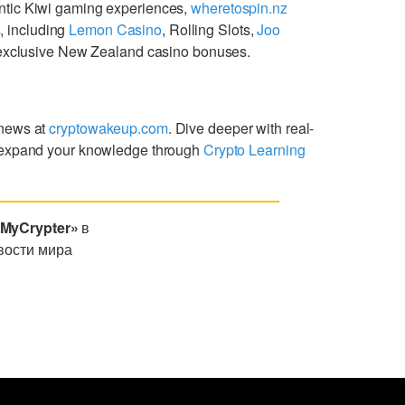
ntic Kiwi gaming experiences,
wheretospin.nz
s
, including
Lemon Casino
, Rolling Slots,
Joo
g exclusive New Zealand casino bonuses.
 news at
cryptowakeup.com
. Dive deeper with real-
expand your knowledge through
Crypto Learning
«MyCrypter»
в
вости мира