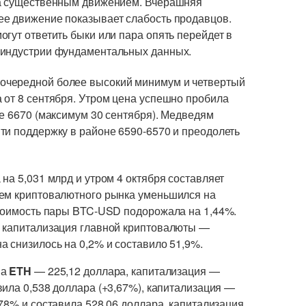
ма существенным движением. Вчерашняя
ее движение показывает слабость продавцов.
гут ответить быки или пара опять перейдет в
 индустрии фундаментальных данных.
очередной более высокий минимум и четвертый
 от 8 сентября. Утром цена успешно пробила
е 6670 (максимум 30 сентября). Медведям
ти поддержку в районе 6590-6570 и преодолеть
на 5,031 млрд и утром 4 октября составляет
ъем криптовалютного рынка уменьшился на
Стоимость пары BTC-USD подорожала на 1,44%.
я капитализация главной криптовалюты —
 снизилось на 0,2% и составило 51,9%.
на
ETH
— 225,12 доллара, капитализация —
ила 0,538 доллара (+3,67%), капитализация —
78% и составила 528,06 доллара, капитализация