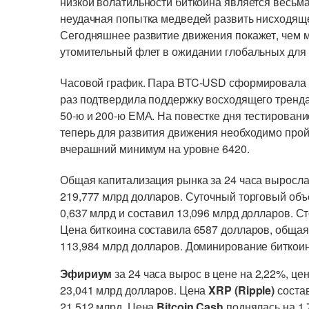
низкой волатильности биткоина является весь
неудачная попытка медведей развить нисходящ
Сегодняшнее развитие движения покажет, чем мо
утомительный флет в ожидании глобальных для
Часовой график. Пара BTC-USD сформировала 
раз подтвердила поддержку восходящего тренда
50-ю и 200-ю ЕМА. На повестке дня тестировани
теперь для развития движения необходимо прой
вчерашний минимум на уровне 6420.
Общая капитализация рынка за 24 часа выросла 
219,777 млрд долларов. Суточный торговый об
0,637 млрд и составил 13,096 млрд долларов. 
Цена биткоина составила 6587 долларов, обща
113,984 млрд долларов. Доминирование биткоина
Эфириум
за 24 часа вырос в цене на 2,22%, це
23,041 млрд долларов. Цена
XRP (Ripple)
состав
21,512 млрд. Цена
Bitcoin Cash
поднялась на 1,