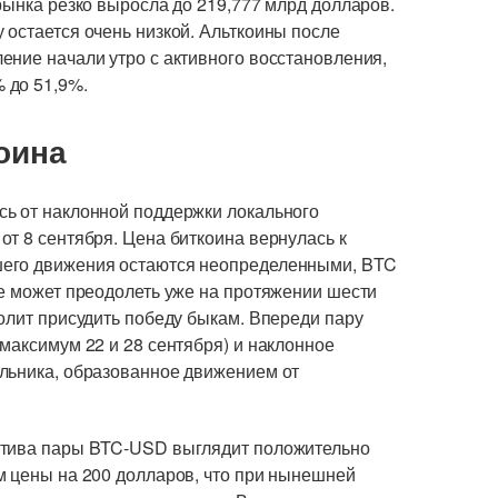
рынка резко выросла до 219,777 млрд долларов.
 остается очень низкой. Альткоины после
ение начали утро с активного восстановления,
 до 51,9%.
оина
ь от наклонной поддержки локального
т 8 сентября. Цена биткоина вернулась к
шего движения остаются неопределенными, BTC
не может преодолеть уже на протяжении шести
олит присудить победу быкам. Впереди пару
максимум 22 и 28 сентября) и наклонное
льника, образованное движением от
ктива пары BTC-USD выглядит положительно
м цены на 200 долларов, что при нынешней