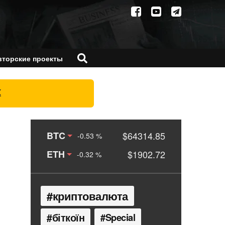
вторские проекты
X
BTC
$64314.85
-0.53 %
ETH
$1902.72
-0.32 %
криптовалюта
біткоїн
Special