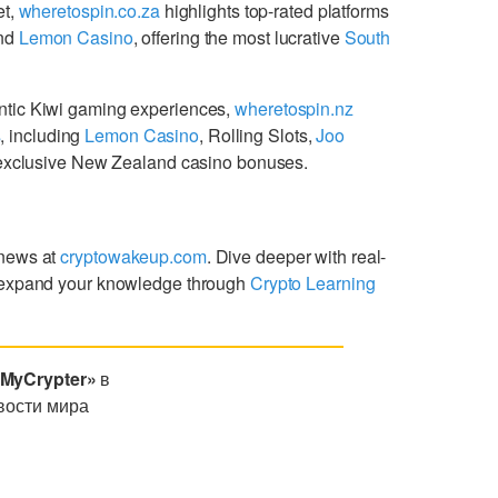
et,
wheretospin.co.za
highlights top-rated platforms
nd
Lemon Casino
, offering the most lucrative
South
ntic Kiwi gaming experiences,
wheretospin.nz
s
, including
Lemon Casino
, Rolling Slots,
Joo
g exclusive New Zealand casino bonuses.
 news at
cryptowakeup.com
. Dive deeper with real-
expand your knowledge through
Crypto Learning
«MyCrypter»
в
вости мира