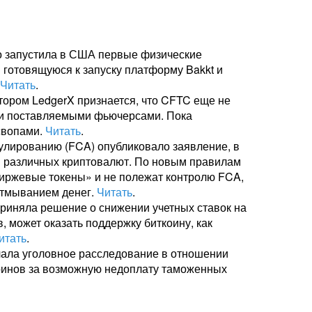
о запустила в США первые физические
 готовящуюся к запуску платформу Bakkt и
Читать
.
тором LedgerX признается, что CFTC еще не
ки поставляемыми фьючерсами. Пока
свопами.
Читать
.
улированию (FCA) опубликовало заявление, в
я различных криптовалют. По новым правилам
биржевые токены» и не полежат контролю FCA,
отмыванием денег.
Читать
.
риняла решение о снижении учетных ставок на
в, может оказать поддержку биткоину, как
итать
.
ала уголовное расследование в отношении
оинов за возможную недоплату таможенных