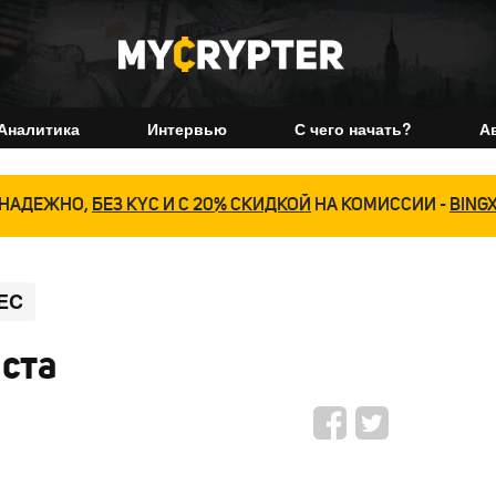
Аналитика
Интервью
С чего начать?
А
НАДЕЖНО,
БЕЗ KYC И С 20% СКИДКОЙ
НА КОМИССИИ -
BING
EC
уста