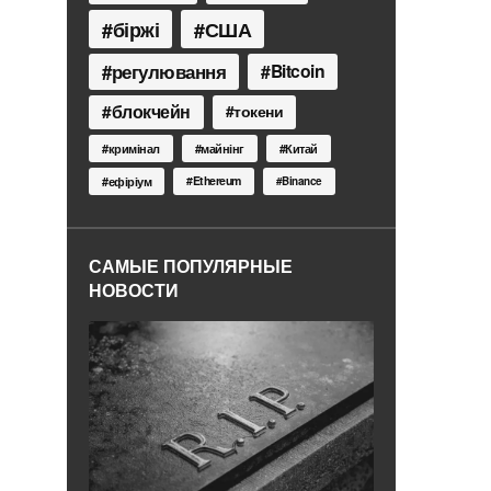
біржі
США
регулювання
Bitcoin
блокчейн
токени
кримінал
майнінг
Китай
Ethereum
ефіріум
Binance
САМЫЕ ПОПУЛЯРНЫЕ
НОВОСТИ