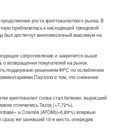
а продолжение роста криптовалютного рынка. В
тную приблизилась к нисходящей трендовой
да был достигнут многомесячный максимум на
сходящее сопротивление и закрепится выше
ь о возвращении покупателей на рынок.
ыть поддержано решением ФРС по ослаблению
комментариями Пауэлла о том, что снижение
ятке криптовалют снова стал биткоин, выросший
ивов отличились Tezos (+7,72%),
nbase» и Cosmos (ATOM)(+6,89%) впервые
и сразу же занявший 10-е место, опередив