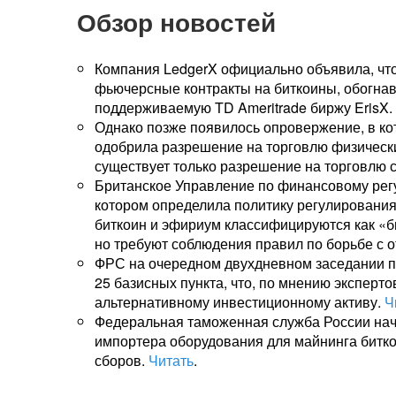
Обзор новостей
Компания LedgerX официально объявила, чт
фьючерсные контракты на биткоины, обогнав
поддерживаемую TD Ameritrade биржу ErisX.
Однако позже появилось опровержение, в ко
одобрила разрешение на торговлю физичес
существует только разрешение на торговлю 
Британское Управление по финансовому рег
котором определила политику регулировани
биткоин и эфириум классифицируются как «
но требуют соблюдения правил по борьбе с 
ФРС на очередном двухдневном заседании п
25 базисных пункта, что, по мнению эксперто
альтернативному инвестиционному активу.
Ч
Федеральная таможенная служба России нач
импортера оборудования для майнинга битк
сборов.
Читать
.