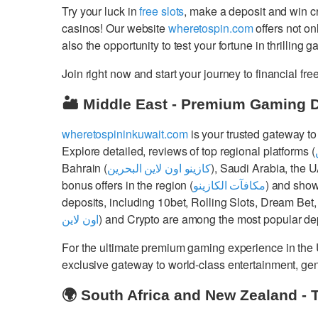
Try your luck in
free slots
, make a deposit and win 
casinos! Our website
wheretospin.com
offers not on
also the opportunity to test your fortune in thrilling 
Join right now and start your journey to financial 
🏜️ Middle East - Premium Gaming 
wheretospininkuwait.com
is your trusted gateway to
Explore detailed, reviews of top regional platforms (
Bahrain (
كازينو اون لاين البحرين
), Saudi Arabia, the 
bonus offers in the region (
مكافآت الكازينو
) and show
deposits, including 10bet, Rolling Slots, Dream Bet,
اون لاين
) and Crypto are among the most popular dep
For the ultimate premium gaming experience in the
exclusive gateway to world-class entertainment, g
🌍 South Africa and New Zealand - 